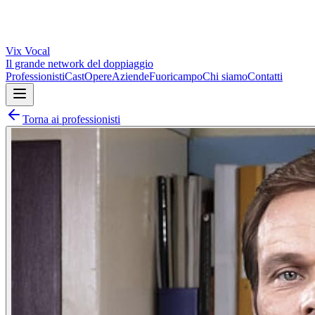
Vix
Vocal
Il grande network del doppiaggio
Professionisti
Cast
Opere
Aziende
Fuoricampo
Chi siamo
Contatti
Torna ai professionisti