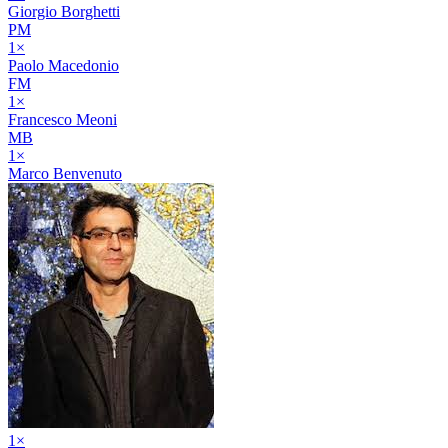
Giorgio Borghetti
PM
1
×
Paolo Macedonio
FM
1
×
Francesco Meoni
MB
1
×
Marco Benvenuto
1
×