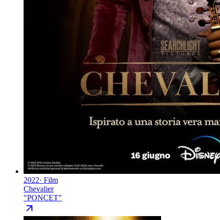
2022
·
Film
Chevalier
"
PONCET
"