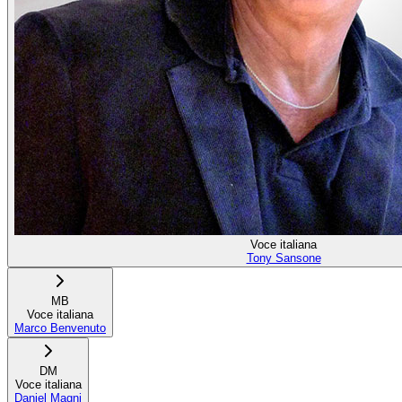
Voce italiana
Tony Sansone
MB
Voce italiana
Marco Benvenuto
DM
Voce italiana
Daniel Magni