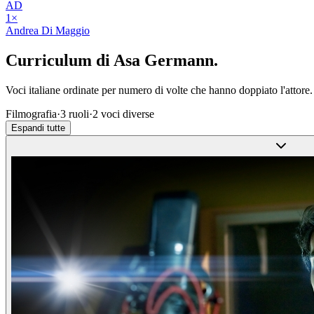
AD
1
×
Andrea Di Maggio
Curriculum di
Asa Germann
.
Voci italiane ordinate per numero di volte che hanno doppiato l'attore.
Filmografia
·
3
ruoli
·
2
voci diverse
Espandi tutte