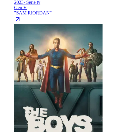
2023
·
Serie tv
Gen V
"
SAM RIORDAN
"