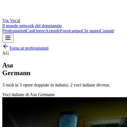
Vix
Vocal
Il grande network del doppiaggio
Professionisti
Cast
Opere
Aziende
Fuoricampo
Chi siamo
Contatti
Torna ai professionisti
AG
Asa
Germann
3
ruoli in
3
opere doppiate in italiano,
2
voci italiane diverse.
Voci italiane di
Asa Germann