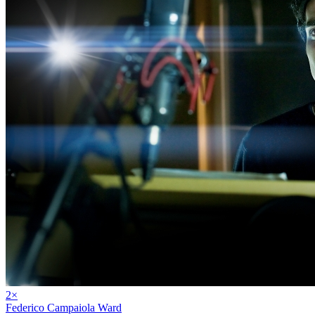
2
×
Federico Campaiola Ward