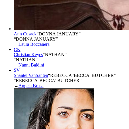
Ann Cusack
“
DONNA JANUARY
”
“DONNA JANUARY”
→
Laura Boccanera
CK
Christian Keyes
“
NATHAN
”
“NATHAN”
→
Nanni Baldini
SV
Shantel VanSanten
“
REBECCA 'BECCA' BUTCHER
”
“REBECCA 'BECCA' BUTCHER”
→
Angela Brusa