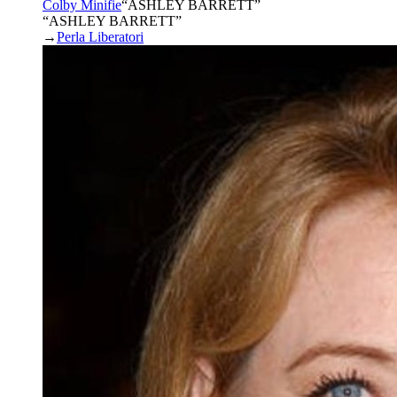
Colby Minifie
“
ASHLEY BARRETT
”
“ASHLEY BARRETT”
→
Perla Liberatori