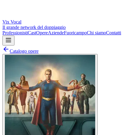
Vix
Vocal
Il grande network del doppiaggio
Professionisti
Cast
Opere
Aziende
Fuoricampo
Chi siamo
Contatti
Catalogo opere