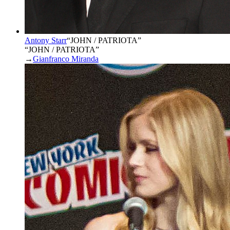
Antony Starr
“
JOHN / PATRIOTA
”
“JOHN / PATRIOTA”
→
Gianfranco Miranda