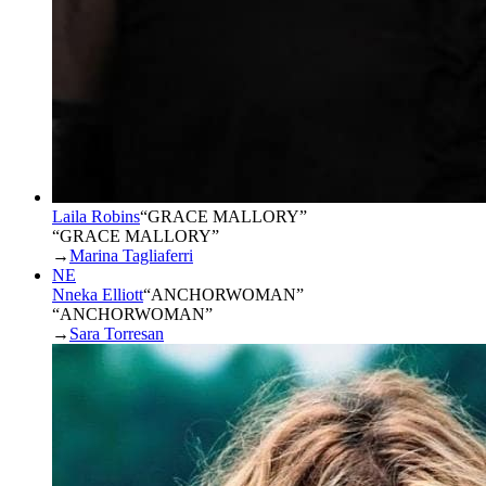
Laila Robins
“
GRACE MALLORY
”
“GRACE MALLORY”
→
Marina Tagliaferri
NE
Nneka Elliott
“
ANCHORWOMAN
”
“ANCHORWOMAN”
→
Sara Torresan