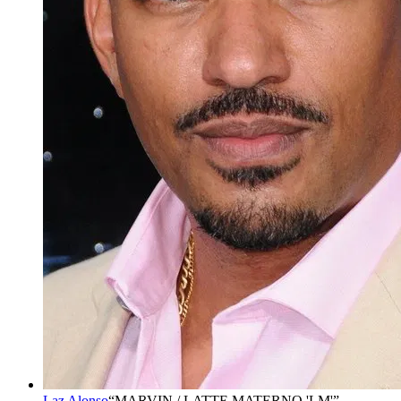
Laz Alonso
“
MARVIN / LATTE MATERNO 'LM'
”