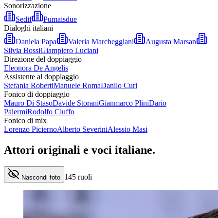
Sonorizzazione
Sedif
Pumaisdue
Dialoghi italiani
Daniela Papa
Valeria Marcheggiani
Augusta Marsan
Silvia Bossi
Giampiero Luciani
Direzione del doppiaggio
Eleonora De Angelis
Assistente al doppiaggio
Stefania Roberti
Manuele Roma
Danilo Curi
Fonico di doppiaggio
Mauro Di Staso
Davide Storani
Gianmarco Plini
Dario
Palermi
Rodolfo Ciuffo
Fonico di mix
Lorenzo Picierno
Alberto Severini
Alessio Masi
Attori originali e
voci italiane
.
145
ruoli
Nascondi foto