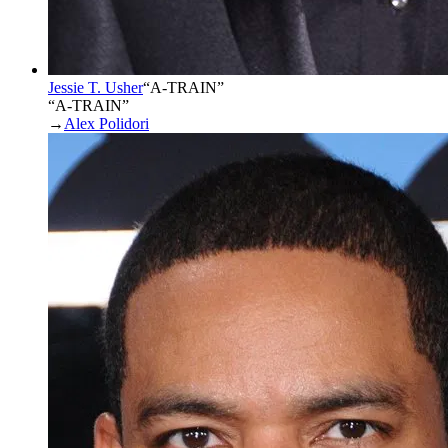
Jessie T. Usher
“
A-TRAIN
”
“A-TRAIN”
→
Alex Polidori