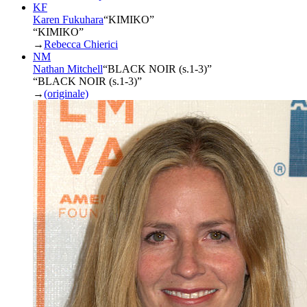
KF
Karen Fukuhara
“
KIMIKO
”
“KIMIKO”
→
Rebecca Chierici
NM
Nathan Mitchell
“
BLACK NOIR (s.1-3)
”
“BLACK NOIR (s.1-3)”
→
(originale)