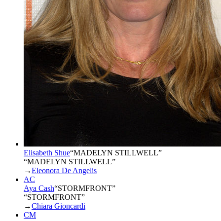
Elisabeth Shue
“
MADELYN STILLWELL
”
“MADELYN STILLWELL”
→
Eleonora De Angelis
AC
Aya Cash
“
STORMFRONT
”
“STORMFRONT”
→
Chiara Gioncardi
CM