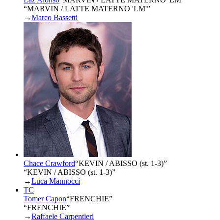
“MARVIN / LATTE MATERNO 'LM'”
→
Marco Bassetti
Chace Crawford
“
KEVIN / ABISSO (st. 1-3)
”
“KEVIN / ABISSO (st. 1-3)”
→
Luca Mannocci
TC
Tomer Capon
“
FRENCHIE
”
“FRENCHIE”
→
Raffaele Carpentieri