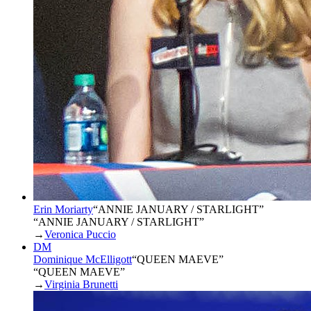
Erin Moriarty
“
ANNIE JANUARY / STARLIGHT
”
“ANNIE JANUARY / STARLIGHT”
→
Veronica Puccio
DM
Dominique McElligott
“
QUEEN MAEVE
”
“QUEEN MAEVE”
→
Virginia Brunetti