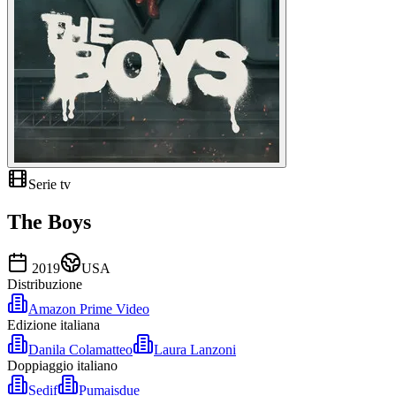
Serie tv
The Boys
2019
USA
Distribuzione
Amazon Prime Video
Edizione italiana
Danila Colamatteo
Laura Lanzoni
Doppiaggio italiano
Sedif
Pumaisdue