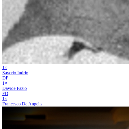
1
×
Saverio Indrio
DF
1
×
Davide Fazio
FD
1
×
Francesco De Angelis