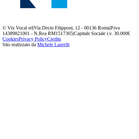
© Vix Vocal srl
|
Via Decio Filipponi, 12 - 00136 Roma
|
P.iva
14389821001 - N.Rea RM1517365
|
Capitale Sociale i.v. 30.000€
Cookies
Privacy Policy
Credits
Sito realizzato da
Michele Laurelli