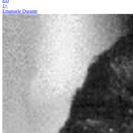
ED
1
×
Emanuele Durante