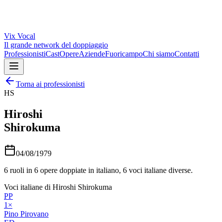
Vix
Vocal
Il grande network del doppiaggio
Professionisti
Cast
Opere
Aziende
Fuoricampo
Chi siamo
Contatti
Torna ai professionisti
HS
Hiroshi
Shirokuma
04/08/1979
6
ruoli in
6
opere doppiate in italiano,
6
voci italiane diverse.
Voci italiane di
Hiroshi Shirokuma
PP
1
×
Pino Pirovano