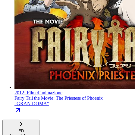
2012
·
Film d’animazione
Fairy Tail the Movie: The Priestess of Phoenix
"
GRAN DOMA
"
ED