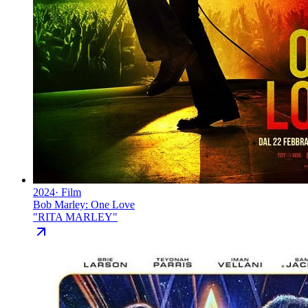
2024
·
Film
Bob Marley: One Love
"
RITA MARLEY
"