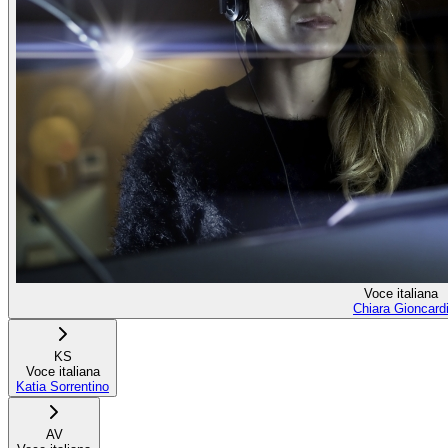
Voce italiana
Chiara Gioncard
KS
Voce italiana
Katia Sorrentino
AV