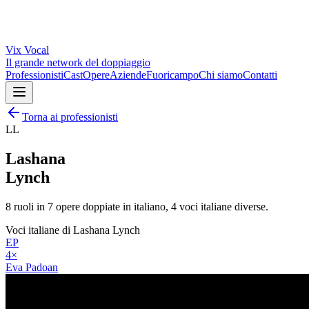
Vix
Vocal
Il grande network del doppiaggio
Professionisti
Cast
Opere
Aziende
Fuoricampo
Chi siamo
Contatti
Torna ai professionisti
LL
Lashana
Lynch
8
ruoli in
7
opere doppiate in italiano,
4
voci italiane diverse.
Voci italiane di
Lashana Lynch
EP
4
×
Eva Padoan