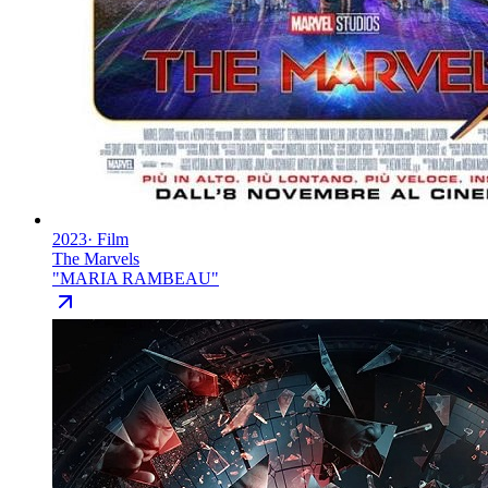
2023
·
Film
The Marvels
"
MARIA RAMBEAU
"