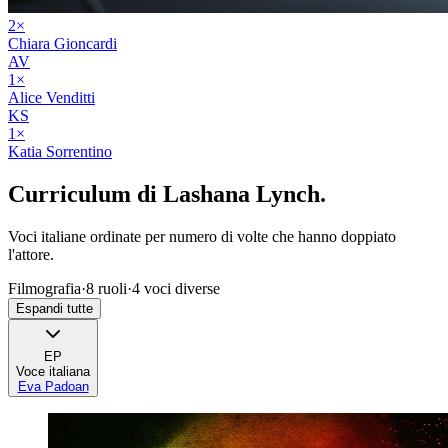
2
×
Chiara Gioncardi
AV
1
×
Alice Venditti
KS
1
×
Katia Sorrentino
Curriculum di
Lashana Lynch
.
Voci italiane ordinate per numero di volte che hanno doppiato
l'attore.
Filmografia
·
8
ruoli
·
4
voci diverse
Espandi tutte
EP
Voce italiana
Eva Padoan