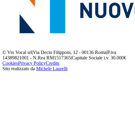
© Vix Vocal srl
|
Via Decio Filipponi, 12 - 00136 Roma
|
P.iva
14389821001 - N.Rea RM1517365
|
Capitale Sociale i.v. 30.000€
Cookies
Privacy Policy
Credits
Sito realizzato da
Michele Laurelli