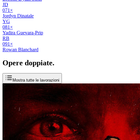
JD
07
1
×
Jordyn Dinatale
YG
08
1
×
Yadira Guevara-Prip
RB
09
1
×
Rowan Blanchard
Opere
doppiate
.
Mostra tutte le lavorazioni