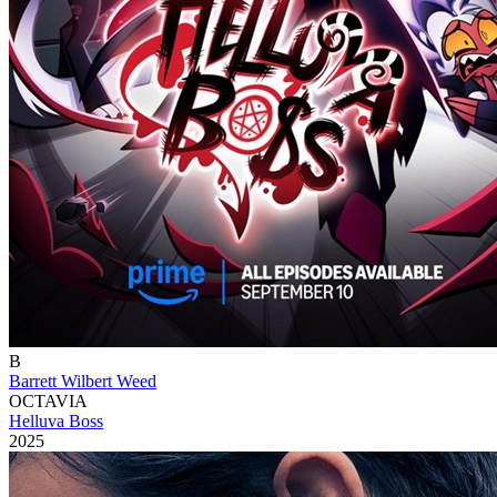
B
Barrett Wilbert Weed
OCTAVIA
Helluva Boss
2025