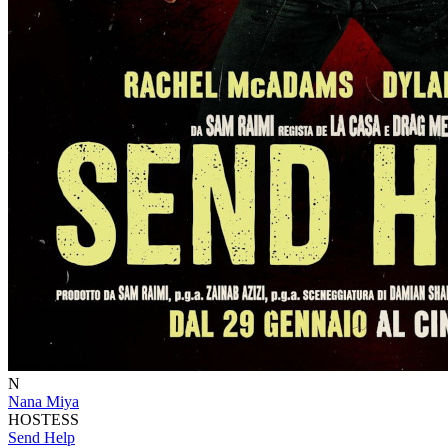
N
Nana Miya
HOSTESS
Send Help