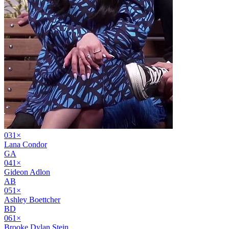
03
1
×
Lana Condor
GA
04
1
×
Gideon Adlon
AB
05
1
×
Ashley Boettcher
BD
06
1
×
Brooke Dylan Stein