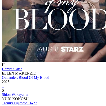
H
Harriet Slater
ELLEN MacKENZIE
Outlander: Blood Of My Blood
2025
T
S
Shion Wakayama
YURI KŌNOSU
Tatsuki Fujimoto 16-27