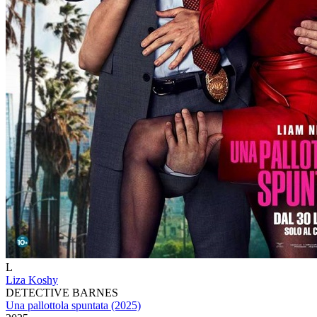
L
Liza Koshy
DETECTIVE BARNES
Una pallottola spuntata (2025)