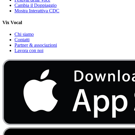
Cambia il Doppiaggio
Mostra Interattiva CDC
Vix Vocal
Chi siamo
Contatti
Partner & associazioni
Lavora con noi