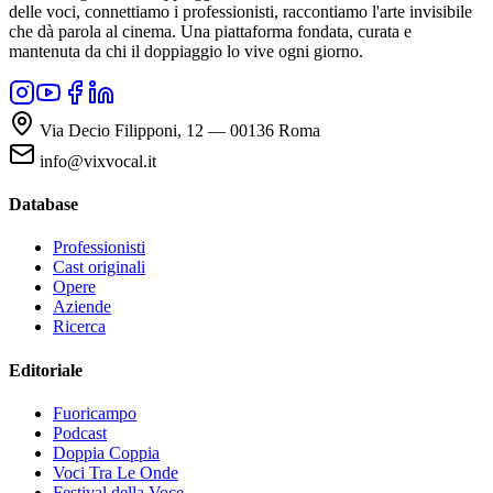
delle voci, connettiamo i professionisti, raccontiamo l'arte invisibile
che dà parola al cinema. Una piattaforma fondata, curata e
mantenuta da chi il doppiaggio lo vive ogni giorno.
Via Decio Filipponi, 12 — 00136 Roma
info@vixvocal.it
Database
Professionisti
Cast originali
Opere
Aziende
Ricerca
Editoriale
Fuoricampo
Podcast
Doppia Coppia
Voci Tra Le Onde
Festival della Voce