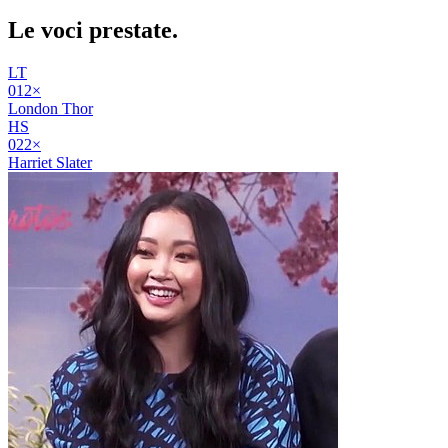
Le voci
prestate
.
LT
01
2
×
London Thor
HS
02
2
×
Harriet Slater