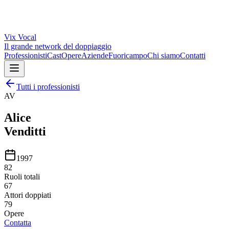
Vix
Vocal
Il grande network del doppiaggio
Professionisti
Cast
Opere
Aziende
Fuoricampo
Chi siamo
Contatti
Tutti i professionisti
AV
Alice
Venditti
1997
82
Ruoli totali
67
Attori doppiati
79
Opere
Contatta