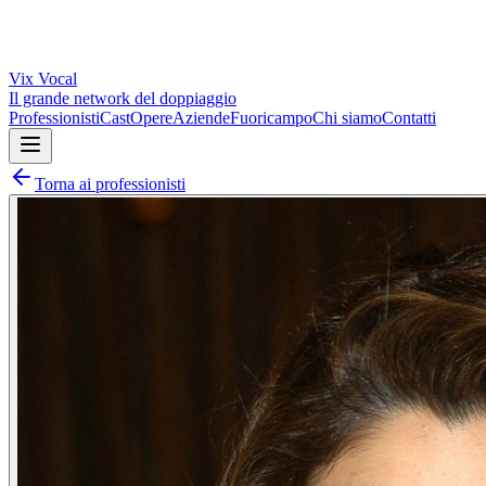
Vix
Vocal
Il grande network del doppiaggio
Professionisti
Cast
Opere
Aziende
Fuoricampo
Chi siamo
Contatti
Torna ai professionisti