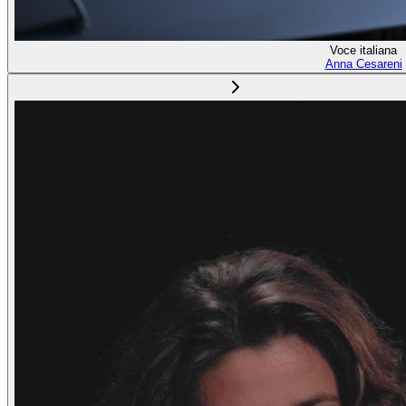
Voce italiana
Anna Cesareni