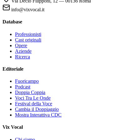
Via Decio Filipponi, 12 — 00136 Roma
info@vixvocal.it
Database
Professionisti
Cast originali
Opere
Aziende
Ricerca
Editoriale
Fuoricampo
Podcast
Doppia Coppia
Voci Tra Le Onde
Festival della Voce
Cambia il Doppiaggio
Mostra Interattiva CDC
Vix Vocal
Chi siamo