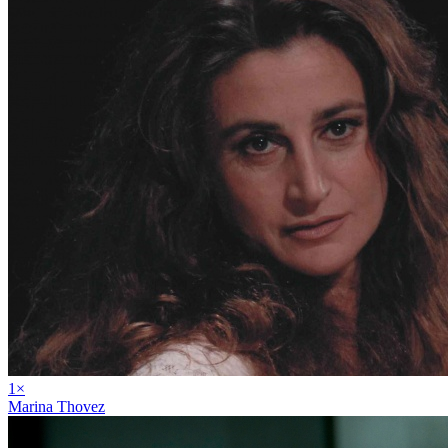
1
×
Marina Thovez