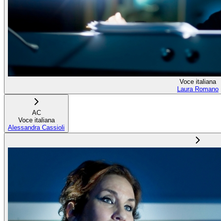
Voce italiana
Laura Romano
AC
Voce italiana
Alessandra Cassioli