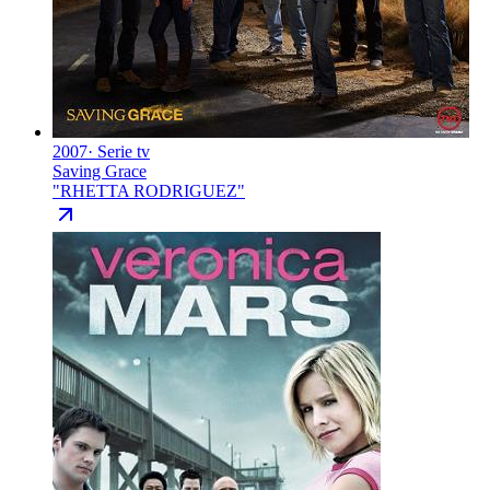
2007
·
Serie tv
Saving Grace
"
RHETTA RODRIGUEZ
"