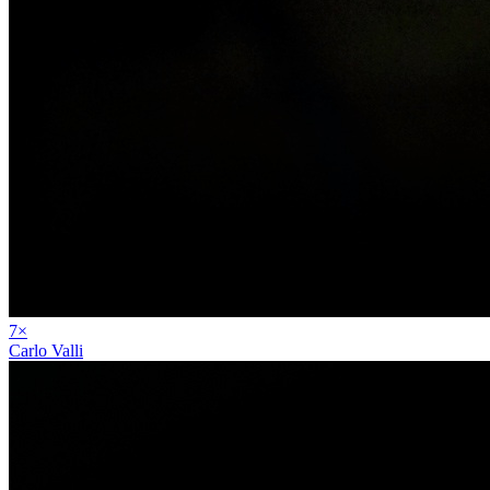
7
×
Carlo Valli