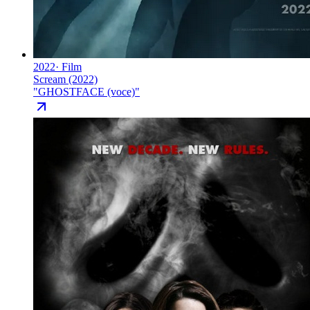
2022
·
Film
Scream (2022)
"
GHOSTFACE (voce)
"