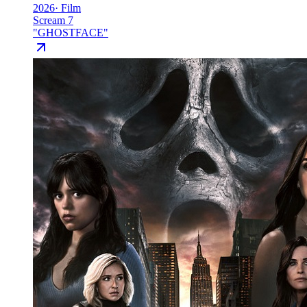
2026
·
Film
Scream 7
"
GHOSTFACE
"