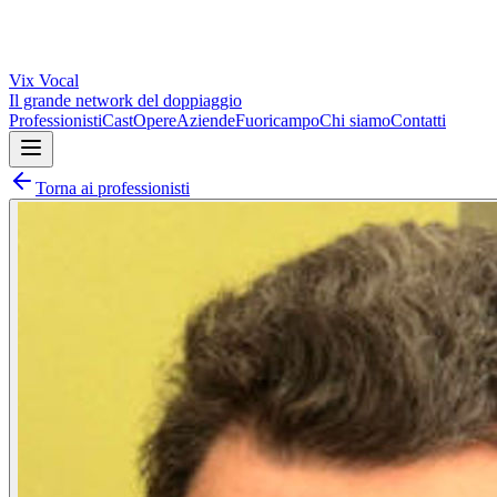
Vix
Vocal
Il grande network del doppiaggio
Professionisti
Cast
Opere
Aziende
Fuoricampo
Chi siamo
Contatti
Torna ai professionisti