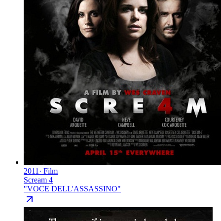
2011
·
Film
Scream 4
"
VOCE DELL'ASSASSINO
"