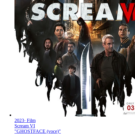
2023
·
Film
Scream VI
"
GHOSTFACE (voce)
"