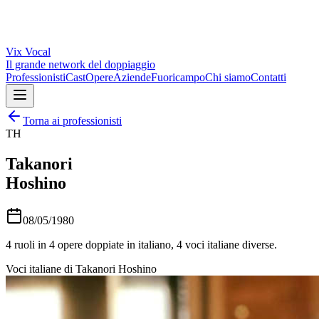
Vix
Vocal
Il grande network del doppiaggio
Professionisti
Cast
Opere
Aziende
Fuoricampo
Chi siamo
Contatti
Torna ai professionisti
TH
Takanori
Hoshino
08/05/1980
4
ruoli in
4
opere doppiate in italiano,
4
voci italiane diverse.
Voci italiane di
Takanori Hoshino