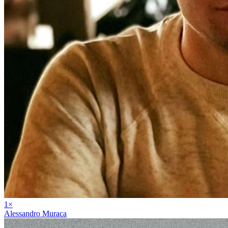
1
×
Alessandro Muraca