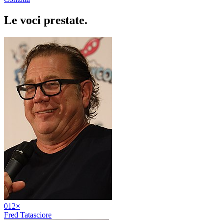
Le voci
prestate
.
01
2
×
Fred Tatasciore