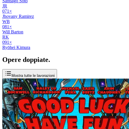
Santiago Soto
JR
07
1
×
Jhovany Ramirez
WB
08
1
×
Will Barton
RK
09
1
×
Ryōhei Kimura
Opere
doppiate
.
Mostra tutte le lavorazioni