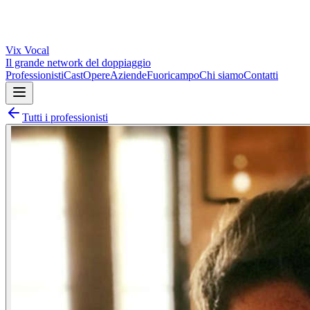
Vix
Vocal
Il grande network del doppiaggio
Professionisti
Cast
Opere
Aziende
Fuoricampo
Chi siamo
Contatti
Tutti i professionisti