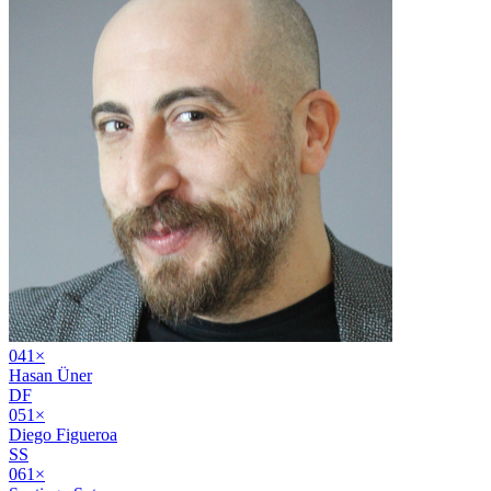
04
1
×
Hasan Üner
DF
05
1
×
Diego Figueroa
SS
06
1
×