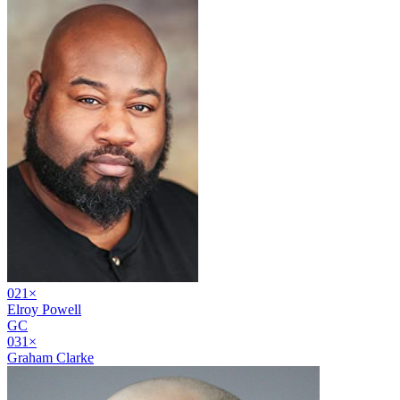
02
1
×
Elroy Powell
GC
03
1
×
Graham Clarke