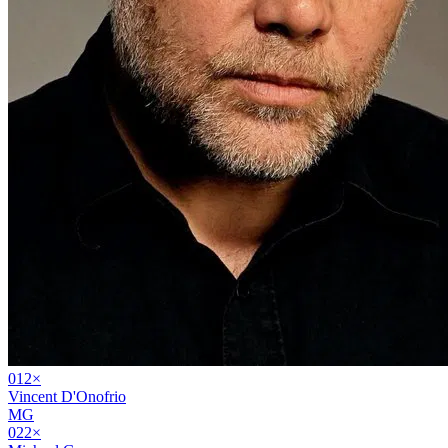
01
2
×
Vincent D'Onofrio
MG
02
2
×