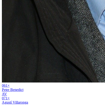
06
1
×
Peter Benedict
AV
07
1
×
Agustí Villaronga