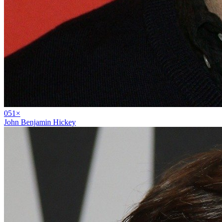
05
1
×
John Benjamin Hickey