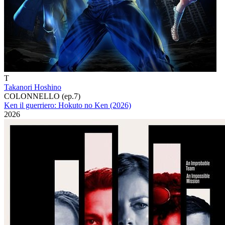
T
Takanori Hoshino
COLONNELLO (ep.7)
Ken il guerriero: Hokuto no Ken (2026)
2026