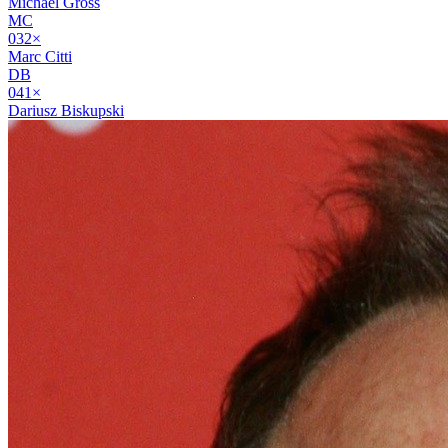
Michael Gross
MC
03
2
×
Marc Citti
DB
04
1
×
Dariusz Biskupski