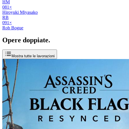
HM
08
1
×
Hiroyuki Miyasako
RB
09
1
×
Rob Bogue
Opere
doppiate
.
Mostra tutte le lavorazioni