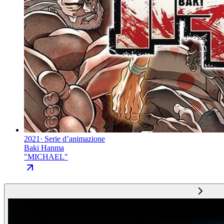
2021
·
Serie d’animazione
Baki Hanma
"
MICHAEL
"