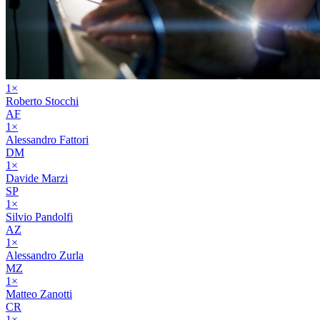
1
×
Roberto Stocchi
AF
1
×
Alessandro Fattori
DM
1
×
Davide Marzi
SP
1
×
Silvio Pandolfi
AZ
1
×
Alessandro Zurla
MZ
1
×
Matteo Zanotti
CR
1
×