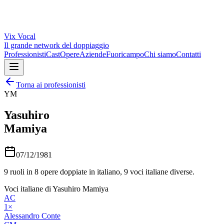
Vix
Vocal
Il grande network del doppiaggio
Professionisti
Cast
Opere
Aziende
Fuoricampo
Chi siamo
Contatti
Torna ai professionisti
YM
Yasuhiro
Mamiya
07/12/1981
9
ruoli in
8
opere doppiate in italiano,
9
voci italiane diverse.
Voci italiane di
Yasuhiro Mamiya
AC
1
×
Alessandro Conte