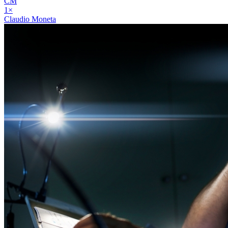
CM
1
×
Claudio Moneta