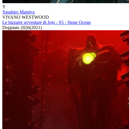
Y
Yasuhiro Mamiya
VIVANO WESTWOOD
Le bizzarre avventure di Jojo - S5 - Stone Ocean
Doppiato
2026
(
2021
)