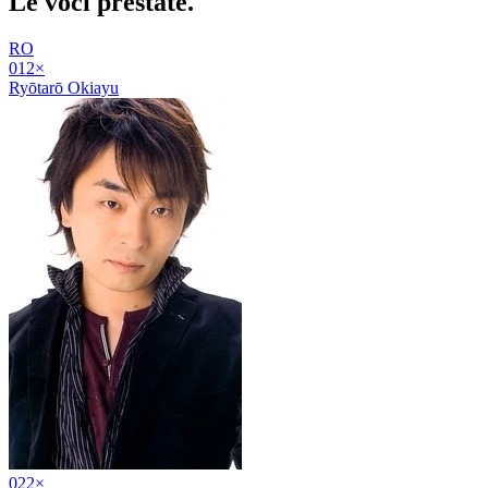
Le voci
prestate
.
RO
01
2
×
Ryōtarō Okiayu
02
2
×