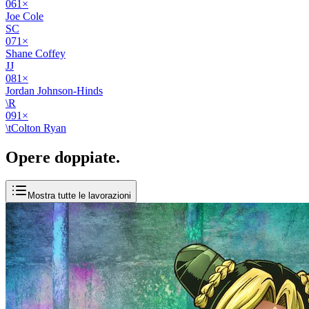
06
1
×
Joe Cole
SC
07
1
×
Shane Coffey
JJ
08
1
×
Jordan Johnson-Hinds
\R
09
1
×
\tColton Ryan
Opere
doppiate
.
Mostra tutte le lavorazioni