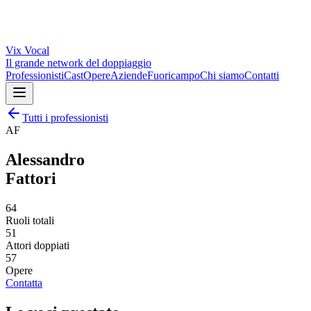
Vix
Vocal
Il grande network del doppiaggio
Professionisti
Cast
Opere
Aziende
Fuoricampo
Chi siamo
Contatti
Tutti i professionisti
AF
Alessandro
Fattori
64
Ruoli totali
51
Attori doppiati
57
Opere
Contatta