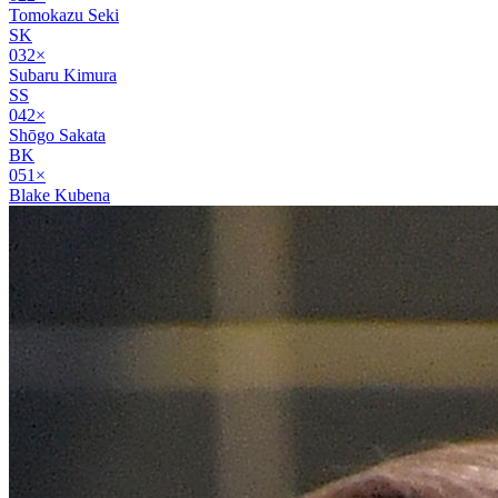
Tomokazu Seki
SK
03
2
×
Subaru Kimura
SS
04
2
×
Shōgo Sakata
BK
05
1
×
Blake Kubena