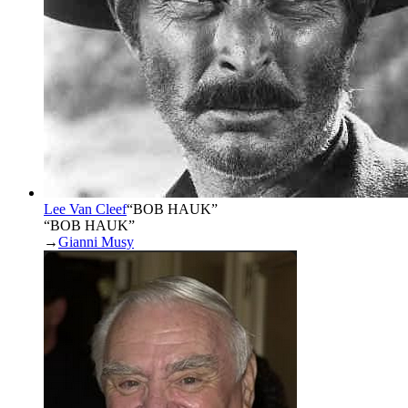
Lee Van Cleef
“
BOB HAUK
”
“BOB HAUK”
→
Gianni Musy