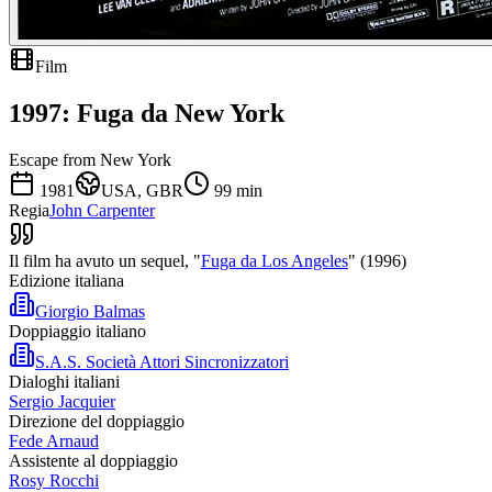
Film
1997: Fuga da New York
Escape from New York
1981
USA, GBR
99
min
Regia
John Carpenter
Il film ha avuto un sequel, "
Fuga da Los Angeles
" (1996)
Edizione italiana
Giorgio Balmas
Doppiaggio italiano
S.A.S. Società Attori Sincronizzatori
Dialoghi italiani
Sergio Jacquier
Direzione del doppiaggio
Fede Arnaud
Assistente al doppiaggio
Rosy Rocchi