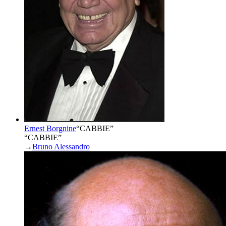
Ernest Borgnine
“
CABBIE
”
“CABBIE”
→
Bruno Alessandro