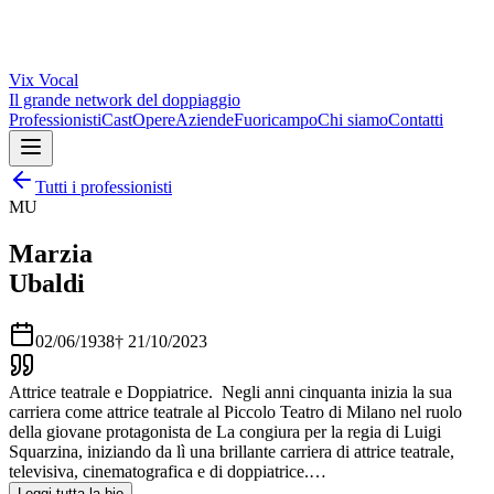
Vix
Vocal
Il grande network del doppiaggio
Professionisti
Cast
Opere
Aziende
Fuoricampo
Chi siamo
Contatti
Tutti i professionisti
MU
Marzia
Ubaldi
02/06/1938
†
21/10/2023
Attrice teatrale e Doppiatrice. Negli anni cinquanta inizia la sua
carriera come attrice teatrale al Piccolo Teatro di Milano nel ruolo
della giovane protagonista de La congiura per la regia di Luigi
Squarzina, iniziando da lì una brillante carriera di attrice teatrale,
televisiva, cinematografica e di doppiatrice.…
Leggi tutta la bio