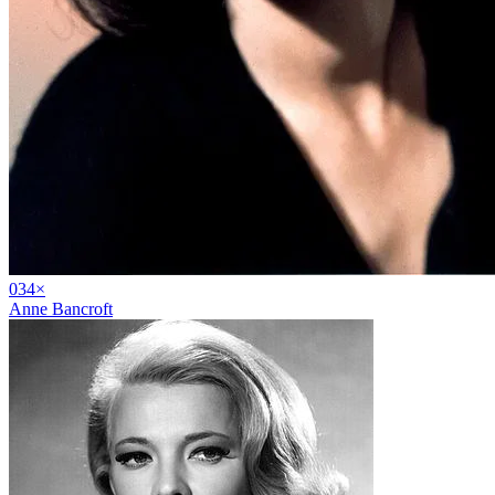
03
4
×
Anne Bancroft