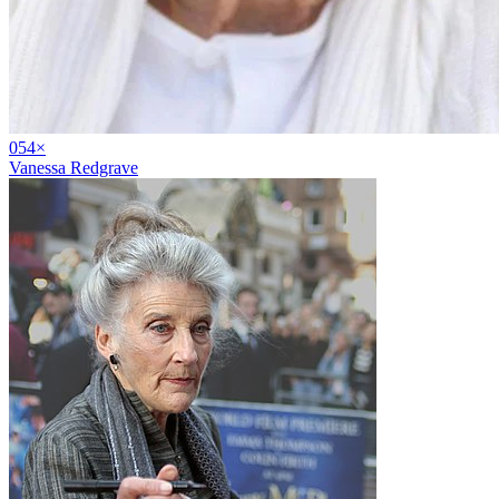
05
4
×
Vanessa Redgrave