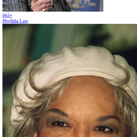
06
3
×
Phyllida Law