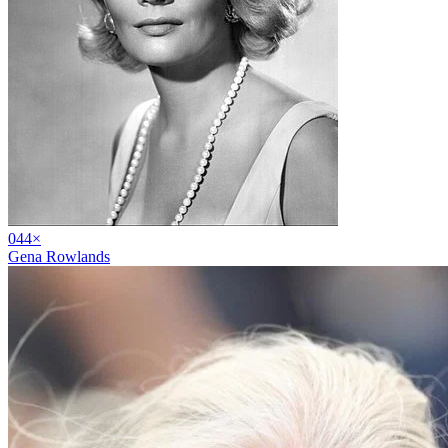
04
4
×
Gena Rowlands