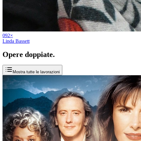
09
2
×
Linda Bassett
Opere
doppiate
.
Mostra tutte le lavorazioni