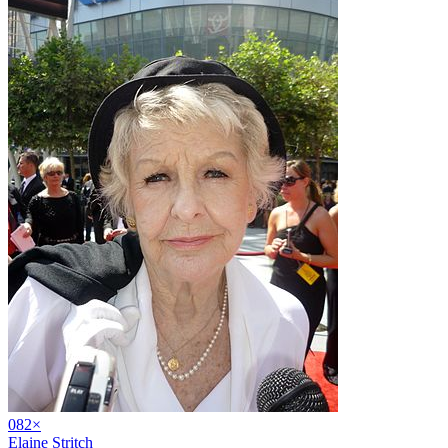
08
2
×
Elaine Stritch