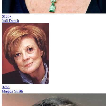
01
20
×
Judi Dench
02
6
×
Maggie Smith