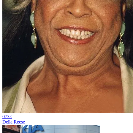
07
3
×
Della Reese