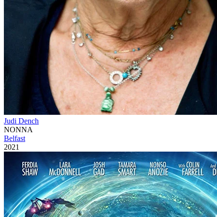
Judi Dench
NONNA
Belfast
2021