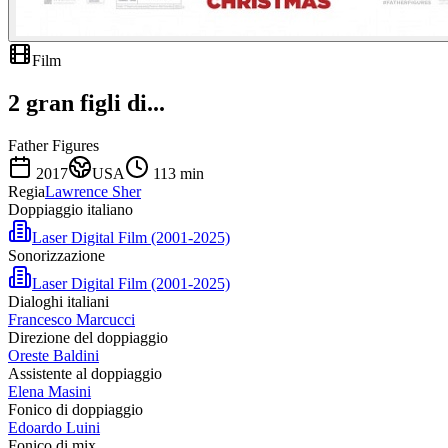
Film
2 gran figli di...
Father Figures
2017
USA
113
min
Regia
Lawrence Sher
Doppiaggio italiano
Laser Digital Film (2001-2025)
Sonorizzazione
Laser Digital Film (2001-2025)
Dialoghi italiani
Francesco Marcucci
Direzione del doppiaggio
Oreste Baldini
Assistente al doppiaggio
Elena Masini
Fonico di doppiaggio
Edoardo Luini
Fonico di mix