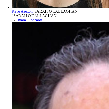
Katie Aselton
“
SARAH O'CALLAGHAN
”
“SARAH O'CALLAGHAN”
→
Chiara Gioncardi