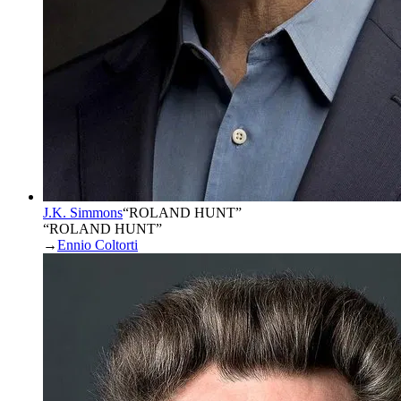
J.K. Simmons
“
ROLAND HUNT
”
“ROLAND HUNT”
→
Ennio Coltorti