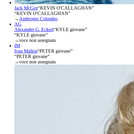
Jack McGee
“
KEVIN O'CALLAGHAN
”
“KEVIN O'CALLAGHAN”
→
Ambrogio Colombo
AG
Alexander G. Eckert
“
KYLE giovane
”
“KYLE giovane”
→
voce non assegnata
IM
Ivan Mallon
“
PETER giovane
”
“PETER giovane”
→
voce non assegnata