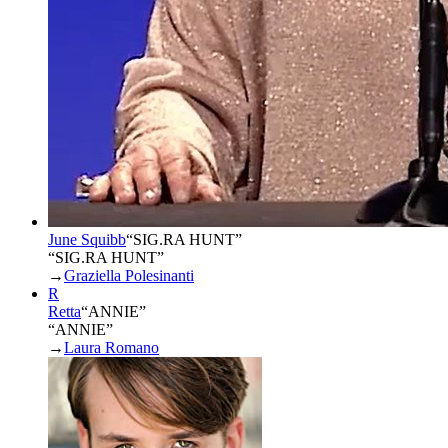
June Squibb
“
SIG.RA HUNT
”
“SIG.RA HUNT”
→
Graziella Polesinanti
R
Retta
“
ANNIE
”
“ANNIE”
→
Laura Romano