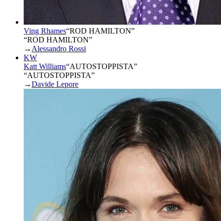
Ving Rhames
“
ROD HAMILTON
”
“ROD HAMILTON”
→
Alessandro Rossi
KW
Katt Williams
“
AUTOSTOPPISTA
”
“AUTOSTOPPISTA”
→
Davide Lepore