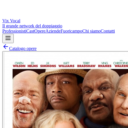
Vix
Vocal
Il grande network del doppiaggio
Professionisti
Cast
Opere
Aziende
Fuoricampo
Chi siamo
Contatti
Catalogo opere