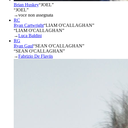
Brian Huskey
“
JOEL
”
“JOEL”
→
voce non assegnata
RC
Ryan Cartwright
“
LIAM O'CALLAGHAN
”
“LIAM O'CALLAGHAN”
→
Luca Baldini
RG
Ryan Gaul
“
SEAN O'CALLAGHAN
”
“SEAN O'CALLAGHAN”
→
Fabrizio De Flaviis