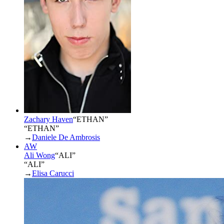
Zachary Haven
“
ETHAN
”
“ETHAN”
→
Daniele De Ambrosis
AW
Ali Wong
“
ALI
”
“ALI”
→
Elisa Carucci