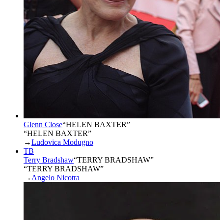
Glenn Close
“
HELEN BAXTER
”
“HELEN BAXTER”
→
Ludovica Modugno
TB
Terry Bradshaw
“
TERRY BRADSHAW
”
“TERRY BRADSHAW”
→
Angelo Nicotra