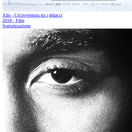
Ailo - Un'avventura tra i ghiacci
2018
·
Film
Sonorizzazione