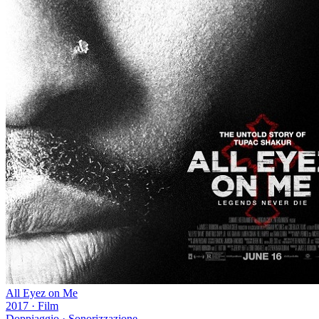
All Eyez on Me
2017
·
Film
Doppiaggio · Sonorizzazione