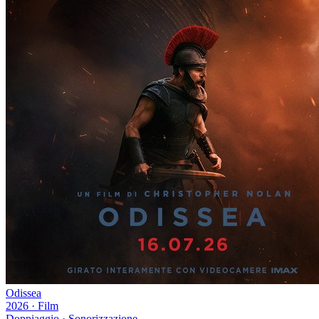
Odissea
2026
·
Film
Doppiaggio · Sonorizzazione