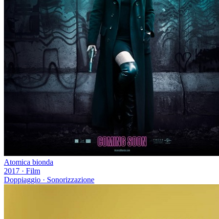
Atomica bionda
2017
·
Film
Doppiaggio · Sonorizzazione