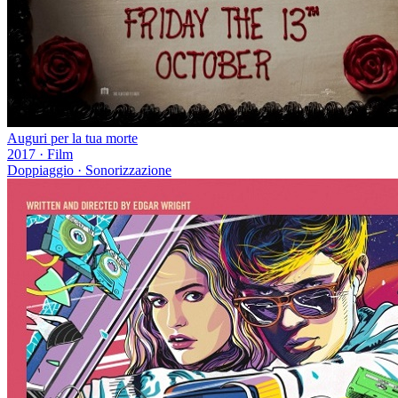
Auguri per la tua morte
2017
·
Film
Doppiaggio · Sonorizzazione