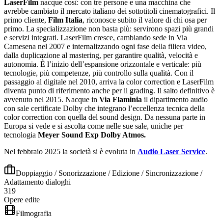
LaserFilm
nacque così: con tre persone e una macchina che
avrebbe cambiato il mercato italiano dei sottotitoli cinematografici. Il
primo cliente,
Film Italia
, riconosce subito il valore di chi osa per
primo. La specializzazione non basta più: servirono spazi più grandi
e servizi integrati. LaserFilm cresce, cambiando sede in Via
Camesena nel 2007
e internalizzando ogni fase della filiera video,
dalla duplicazione al mastering, per garantire qualità, velocità e
autonomia. È l’inizio dell’espansione orizzontale e verticale: più
tecnologie, più competenze, più controllo sulla qualità. Con il
passaggio al digitale nel 2010, arriva la color correction e LaserFilm
diventa punto di riferimento anche per il grading. Il salto definitivo è
avvenuto nel 2015. Nacque in
Via Flaminia
il dipartimento audio
con sale certificate Dolby che integrano l’eccellenza tecnica della
color correction con quella del sound design. Da nessuna parte in
Europa si vede e si ascolta come nelle sue sale, uniche per
tecnologia
Meyer Sound Exp Dolby Atmos.
Nel febbraio 2025 la società si è evoluta in
Audio Laser Service
.
Doppiaggio / Sonorizzazione / Edizione / Sincronizzazione /
Adattamento dialoghi
319
Opere edite
Filmografia