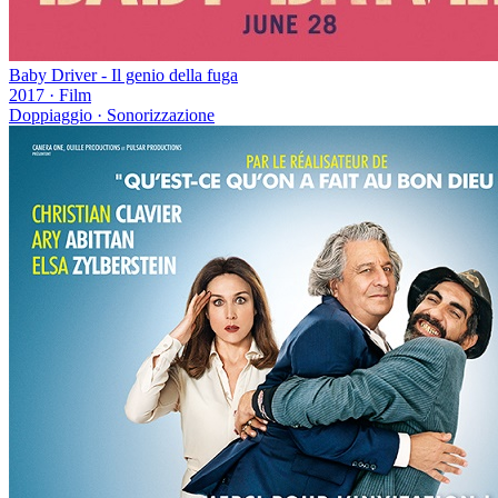
Baby Driver - Il genio della fuga
2017
·
Film
Doppiaggio · Sonorizzazione