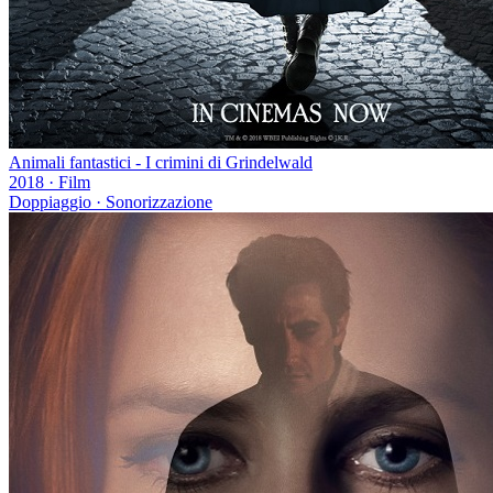
Animali fantastici - I crimini di Grindelwald
2018
·
Film
Doppiaggio · Sonorizzazione