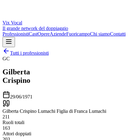
Vix
Vocal
Il grande network del doppiaggio
Professionisti
Cast
Opere
Aziende
Fuoricampo
Chi siamo
Contatti
Tutti i professionisti
GC
Gilberta
Crispino
29/06/1971
Gilberta Crispino Lumachi Figlia di Franca Lumachi
211
Ruoli totali
163
Attori doppiati
203