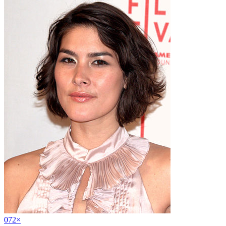
07
2
×