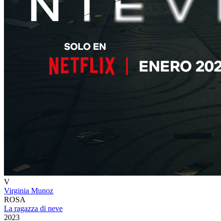
V
Virginia Munoz
ROSA
La ragazza di neve
2023