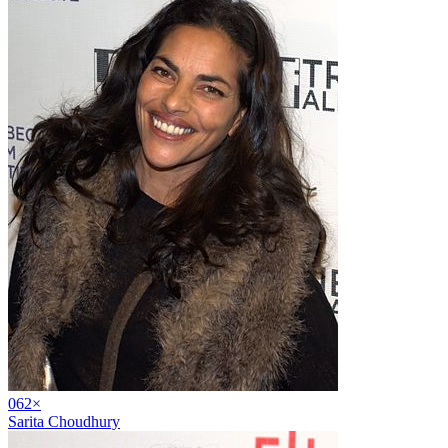
06
2
×
Sarita Choudhury