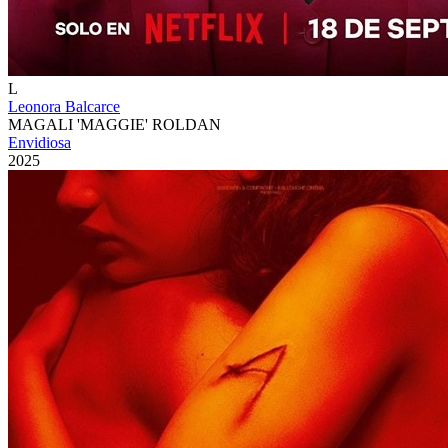
L
Leonora Balcarce
MAGALI 'MAGGIE' ROLDAN
Envidiosa
2025