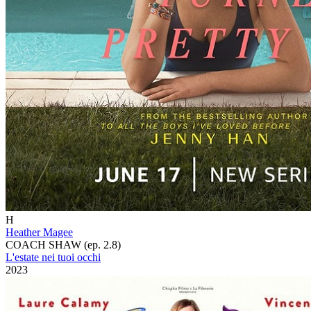
H
Heather Magee
COACH SHAW (ep. 2.8)
L'estate nei tuoi occhi
2023