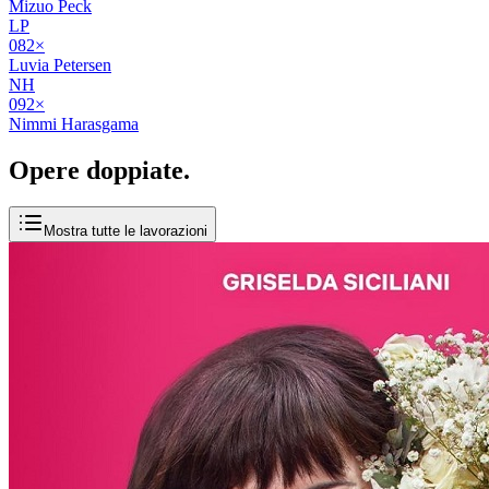
Mizuo Peck
LP
08
2
×
Luvia Petersen
NH
09
2
×
Nimmi Harasgama
Opere
doppiate
.
Mostra tutte le lavorazioni