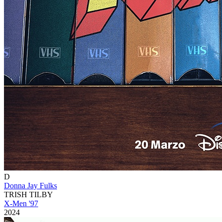
D
Donna Jay Fulks
TRISH TILBY
X-Men '97
2024