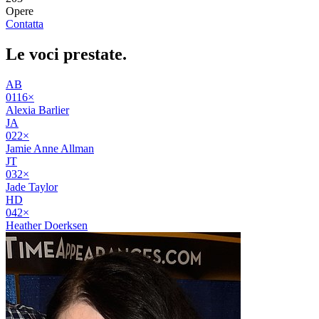
Opere
Contatta
Le voci
prestate
.
AB
01
16
×
Alexia Barlier
JA
02
2
×
Jamie Anne Allman
JT
03
2
×
Jade Taylor
HD
04
2
×
Heather Doerksen