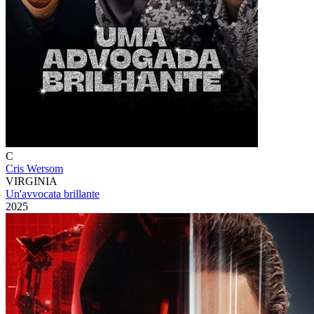
C
Cris Wersom
VIRGINIA
Un'avvocata brillante
2025