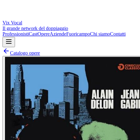
Vix
Vocal
Il grande network del doppiaggio
Professionisti
Cast
Opere
Aziende
Fuoricampo
Chi siamo
Contatti
Catalogo opere