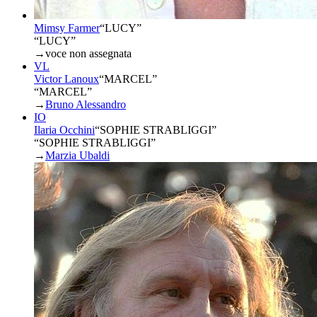
Mimsy Farmer
“
LUCY
”
“LUCY”
→
voce non assegnata
VL
Victor Lanoux
“
MARCEL
”
“MARCEL”
→
Bruno Alessandro
IO
Ilaria Occhini
“
SOPHIE STRABLIGGI
”
“SOPHIE STRABLIGGI”
→
Marzia Ubaldi