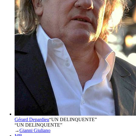
Gérard Depardieu
“
UN DELINQUENTE
”
“UN DELINQUENTE”
→
Gianni Giuliano
MB