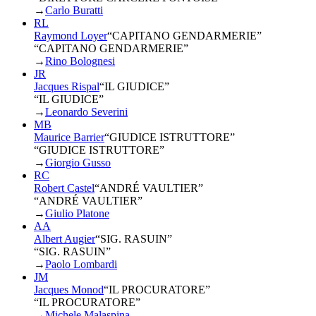
→
Carlo Buratti
RL
Raymond Loyer
“
CAPITANO GENDARMERIE
”
“CAPITANO GENDARMERIE”
→
Rino Bolognesi
JR
Jacques Rispal
“
IL GIUDICE
”
“IL GIUDICE”
→
Leonardo Severini
MB
Maurice Barrier
“
GIUDICE ISTRUTTORE
”
“GIUDICE ISTRUTTORE”
→
Giorgio Gusso
RC
Robert Castel
“
ANDRÉ VAULTIER
”
“ANDRÉ VAULTIER”
→
Giulio Platone
AA
Albert Augier
“
SIG. RASUIN
”
“SIG. RASUIN”
→
Paolo Lombardi
JM
Jacques Monod
“
IL PROCURATORE
”
“IL PROCURATORE”
→
Michele Malaspina