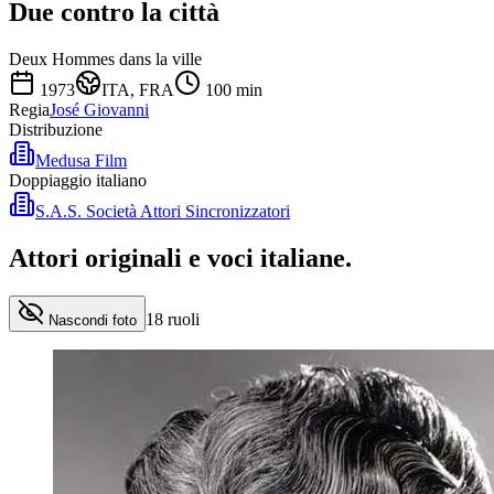
Due contro la città
Deux Hommes dans la ville
1973
ITA, FRA
100
min
Regia
José Giovanni
Distribuzione
Medusa Film
Doppiaggio italiano
S.A.S. Società Attori Sincronizzatori
Attori originali e
voci italiane
.
18
ruoli
Nascondi foto