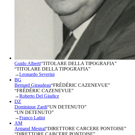
Guido Alberti
“
TITOLARE DELLA TIPOGRAFIA
”
“TITOLARE DELLA TIPOGRAFIA”
→
Leonardo Severini
BG
Bernard Giraudeau
“
FRÉDÉRIC CAZENEVUE
”
“FRÉDÉRIC CAZENEVUE”
→
Roberto Del Giudice
DZ
Dominique Zardi
“
UN DETENUTO
”
“UN DETENUTO”
→
Franco Latini
AM
Armand Mestral
“
DIRETTORE CARCERE PONTOISE
”
“DIRETTORE CARCERE PONTOISE”