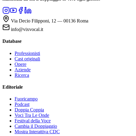
Via Decio Filipponi, 12 — 00136 Roma
info@vixvocal.it
Database
Professionisti
Cast originali
Opere
Aziende
Ricerca
Editoriale
Fuoricampo
Podcast
Doppia Coppia
Voci Tra Le Onde
Festival della Voce
Cambia il Doppiaggio
Mostra Interattiva CDC