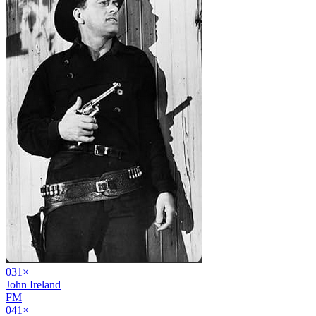
03
1
×
John Ireland
FM
04
1
×