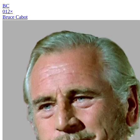
BC
01
2
×
Bruce Cabot