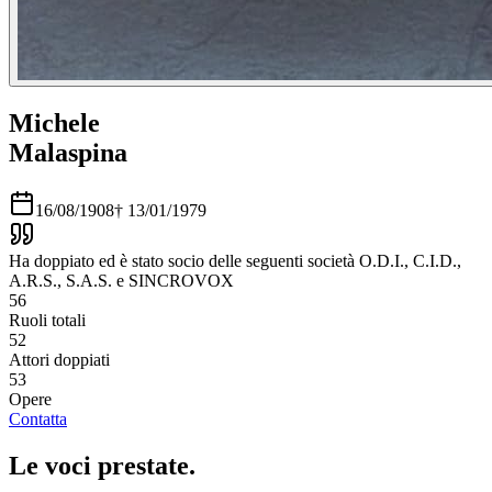
Michele
Malaspina
16/08/1908
†
13/01/1979
Ha doppiato ed è stato socio delle seguenti società O.D.I., C.I.D.,
A.R.S., S.A.S. e SINCROVOX
56
Ruoli totali
52
Attori doppiati
53
Opere
Contatta
Le voci
prestate
.