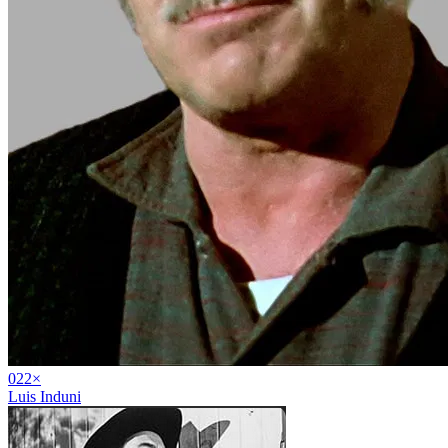
02
2
×
Luis Induni