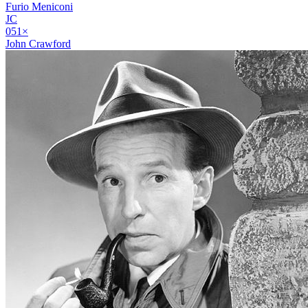
Furio Meniconi
JC
05
1
×
John Crawford