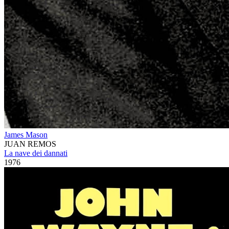
James Mason
JUAN REMOS
La nave dei dannati
1976