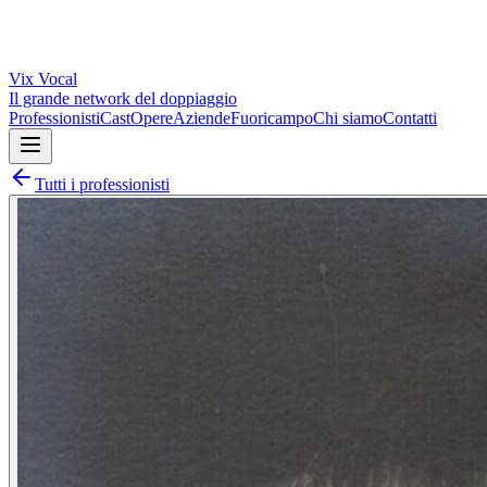
Vix
Vocal
Il grande network del doppiaggio
Professionisti
Cast
Opere
Aziende
Fuoricampo
Chi siamo
Contatti
Tutti i professionisti