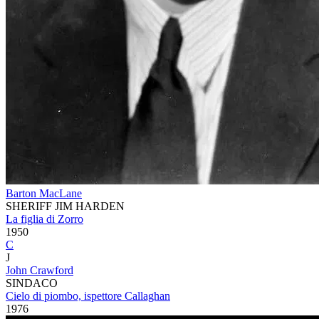
Barton MacLane
SHERIFF JIM HARDEN
La figlia di Zorro
1950
C
J
John Crawford
SINDACO
Cielo di piombo, ispettore Callaghan
1976