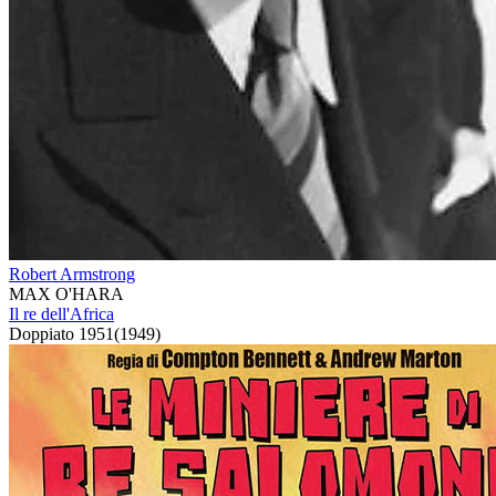
Robert Armstrong
MAX O'HARA
Il re dell'Africa
Doppiato
1951
(
1949
)