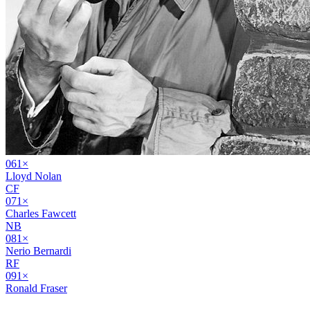
06
1
×
Lloyd Nolan
CF
07
1
×
Charles Fawcett
NB
08
1
×
Nerio Bernardi
RF
09
1
×
Ronald Fraser