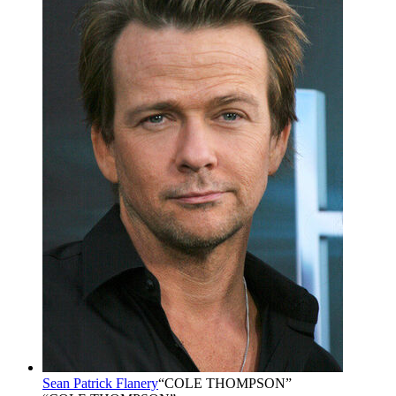
Sean Patrick Flanery
“
COLE THOMPSON
”