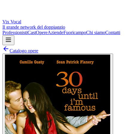
Vix
Vocal
Il grande network del doppiaggio
Professionisti
Cast
Opere
Aziende
Fuoricampo
Chi siamo
Contatti
Catalogo opere