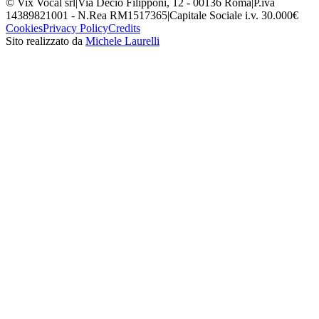
© Vix Vocal srl
|
Via Decio Filipponi, 12 - 00136 Roma
|
P.iva
14389821001 - N.Rea RM1517365
|
Capitale Sociale i.v. 30.000€
Cookies
Privacy Policy
Credits
Sito realizzato da
Michele Laurelli