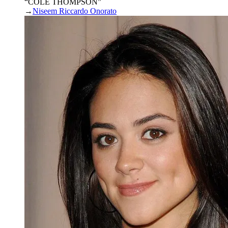
“COLE THOMPSON”
→
Niseem Riccardo Onorato