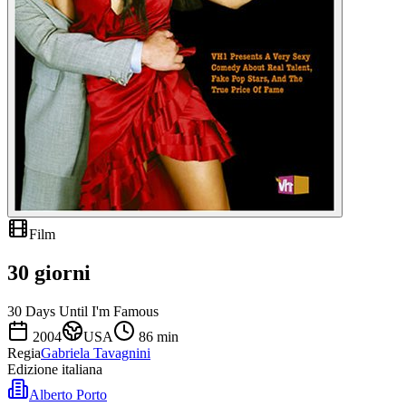
Film
30 giorni
30 Days Until I'm Famous
2004
USA
86
min
Regia
Gabriela Tavagnini
Edizione italiana
Alberto Porto