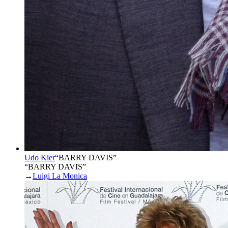
Udo Kier
“
BARRY DAVIS
”
“BARRY DAVIS”
→
Luigi La Monica