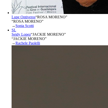
Lupe Ontiveros
“
ROSA MORENO
”
“ROSA MORENO”
→
Sonia Scotti
SL
Seidy Lopez
“
JACKIE MORENO
”
“JACKIE MORENO”
→
Rachele Paolelli