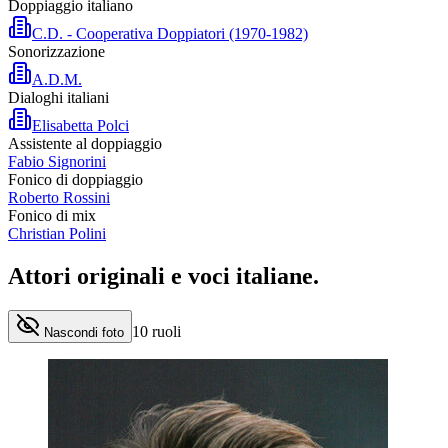
Doppiaggio italiano
C.D. - Cooperativa Doppiatori (1970-1982)
Sonorizzazione
A.D.M.
Dialoghi italiani
Elisabetta Polci
Assistente al doppiaggio
Fabio Signorini
Fonico di doppiaggio
Roberto Rossini
Fonico di mix
Christian Polini
Attori originali e
voci italiane
.
10
ruoli
Nascondi foto