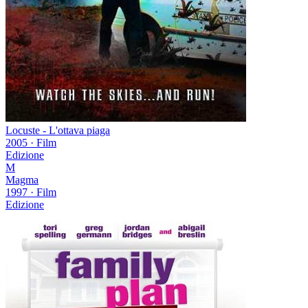
Locuste - L'ottava piaga
2005
·
Film
Edizione
M
Magma
1997
·
Film
Edizione