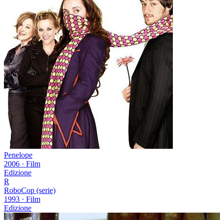
Penelope
2006
·
Film
Edizione
R
RoboCop (serie)
1993
·
Film
Edizione