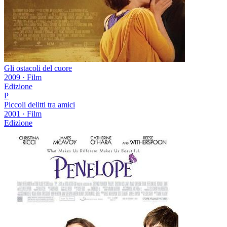
Gli ostacoli del cuore
2009
·
Film
Edizione
P
Piccoli delitti tra amici
2001
·
Film
Edizione