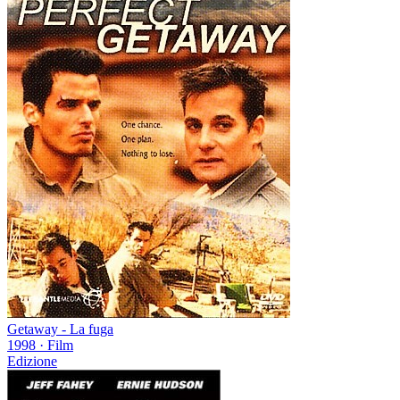
Getaway - La fuga
1998
·
Film
Edizione