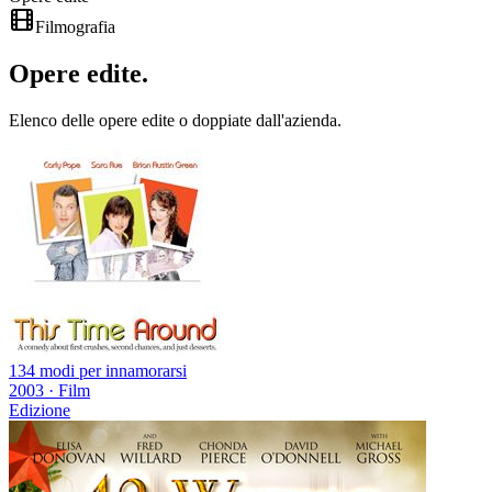
Filmografia
Opere
edite
.
Elenco delle opere edite o doppiate dall'azienda.
134 modi per innamorarsi
2003
·
Film
Edizione