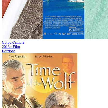
Colpo d'amore
2013
·
Film
Edizione