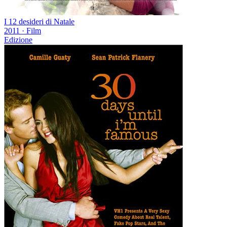
I 12 desideri di Natale
2011
·
Film
Edizione