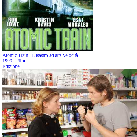
Atomic Train - Disastro ad alta velocità
1999
·
Film
Edizione