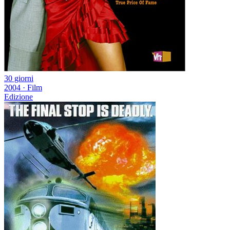
30 giorni
2004
·
Film
Edizione