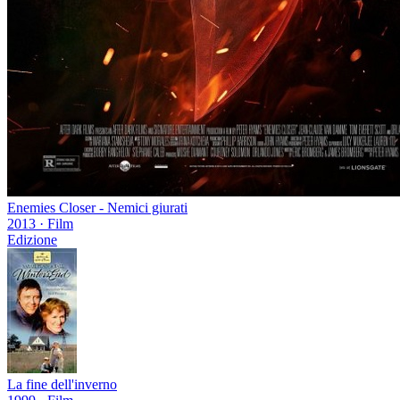
Enemies Closer - Nemici giurati
2013
·
Film
Edizione
La fine dell'inverno