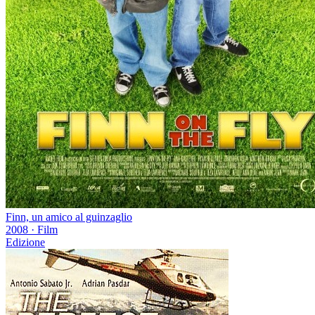
Finn, un amico al guinzaglio
2008
·
Film
Edizione