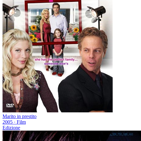
Marito in prestito
2005
·
Film
Edizione