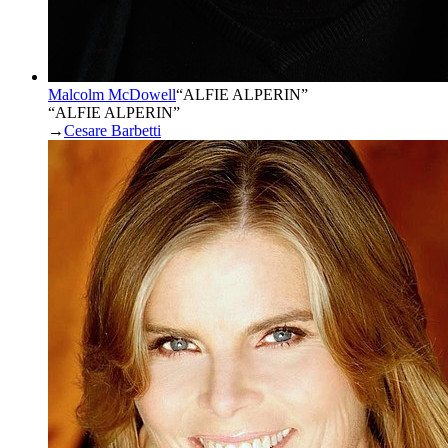
Malcolm McDowell
“
ALFIE ALPERIN
”
“ALFIE ALPERIN”
→
Cesare Barbetti