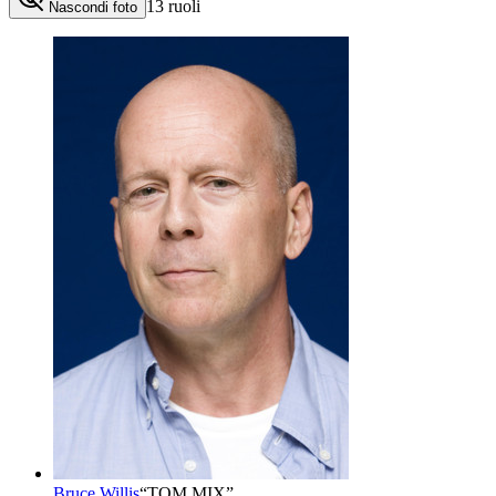
13
ruoli
Nascondi foto
Bruce Willis
“
TOM MIX
”