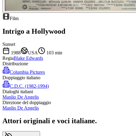
Film
Intrigo a Hollywood
Sunset
1988
USA
103
min
Regia
Blake Edwards
Distribuzione
Columbia Pictures
Doppiaggio italiano
C.D.C. (1982-1994)
Dialoghi italiani
Manlio De Angelis
Direzione del doppiaggio
Manlio De Angelis
Attori originali e
voci italiane
.