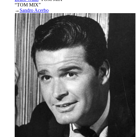
“TOM MIX”
→
Sandro Acerbo