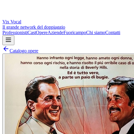
Vix
Vocal
Il grande network del doppiaggio
Professionisti
Cast
Opere
Aziende
Fuoricampo
Chi siamo
Contatti
Catalogo opere