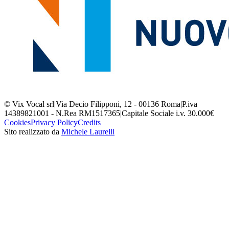
© Vix Vocal srl
|
Via Decio Filipponi, 12 - 00136 Roma
|
P.iva
14389821001 - N.Rea RM1517365
|
Capitale Sociale i.v. 30.000€
Cookies
Privacy Policy
Credits
Sito realizzato da
Michele Laurelli