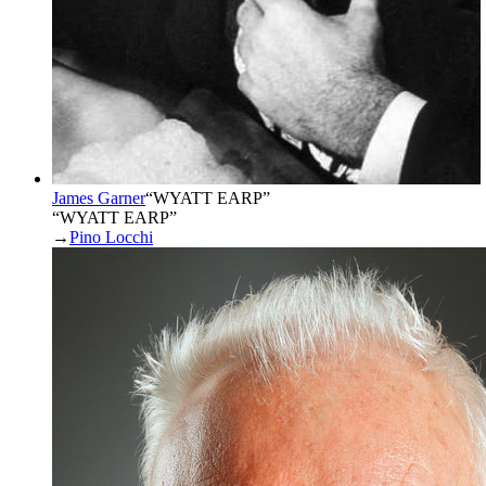
James Garner
“
WYATT EARP
”
“WYATT EARP”
→
Pino Locchi