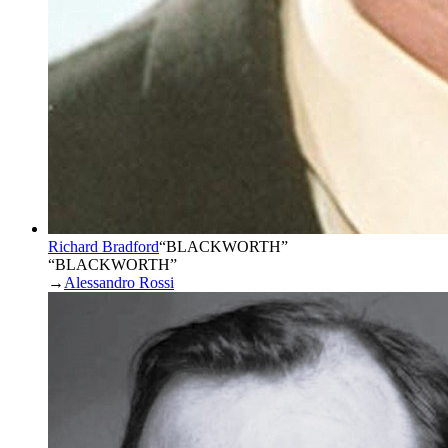
Richard Bradford
“
BLACKWORTH
”
“BLACKWORTH”
→
Alessandro Rossi