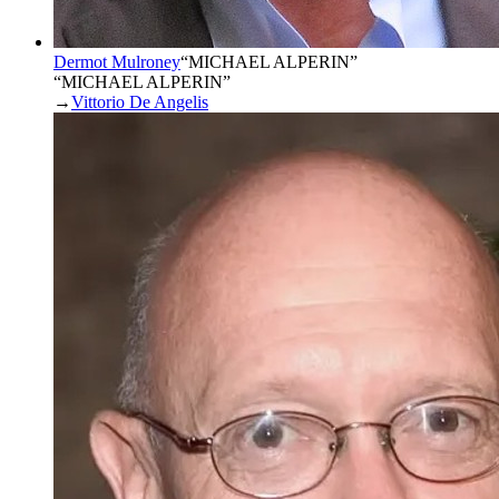
Dermot Mulroney
“
MICHAEL ALPERIN
”
“MICHAEL ALPERIN”
→
Vittorio De Angelis