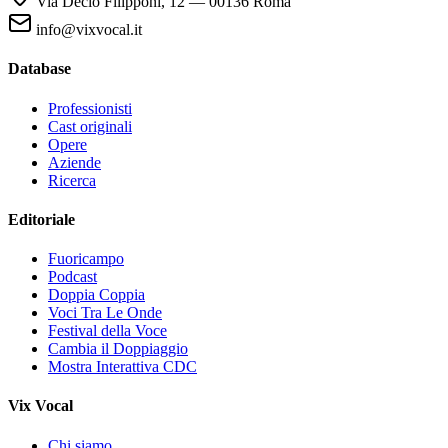
Via Decio Filipponi, 12 — 00136 Roma
info@vixvocal.it
Database
Professionisti
Cast originali
Opere
Aziende
Ricerca
Editoriale
Fuoricampo
Podcast
Doppia Coppia
Voci Tra Le Onde
Festival della Voce
Cambia il Doppiaggio
Mostra Interattiva CDC
Vix Vocal
Chi siamo