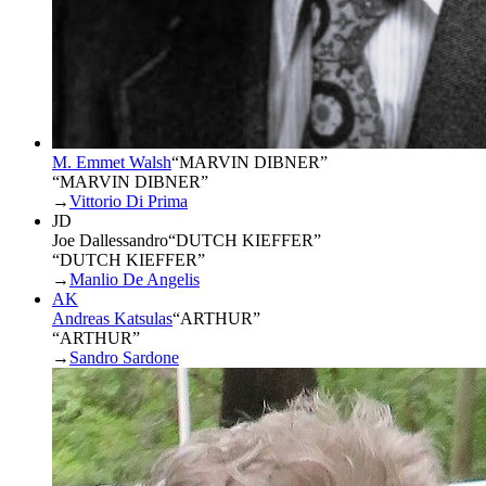
M. Emmet Walsh
“
MARVIN DIBNER
”
“MARVIN DIBNER”
→
Vittorio Di Prima
JD
Joe Dallessandro
“
DUTCH KIEFFER
”
“DUTCH KIEFFER”
→
Manlio De Angelis
AK
Andreas Katsulas
“
ARTHUR
”
“ARTHUR”
→
Sandro Sardone