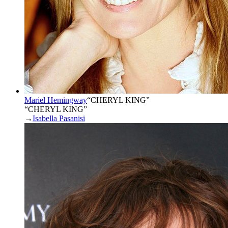
Mariel Hemingway
“
CHERYL KING
”
“CHERYL KING”
→
Isabella Pasanisi