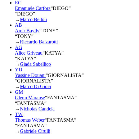
EC
Emanuele Carfora
“
DIEGO
”
“DIEGO”
→
Marco Belloli
AB
Amir Baylly
“
TONY
”
“TONY”
→
Riccardo Balzarotti
AG
Alice Griveau
“
KATYA
”
“KATYA”
→
Giada Sabellico
YD
Yassine Douani
“
GIORNALISTA
”
“GIORNALISTA”
→
Marco Di Gioia
GM
Glenn Marause
“
FANTASMA
”
“FANTASMA”
→
Nicholas Candela
TW
Thomas Weber
“
FANTASMA
”
“FANTASMA”
→
Gabriele Cirulli