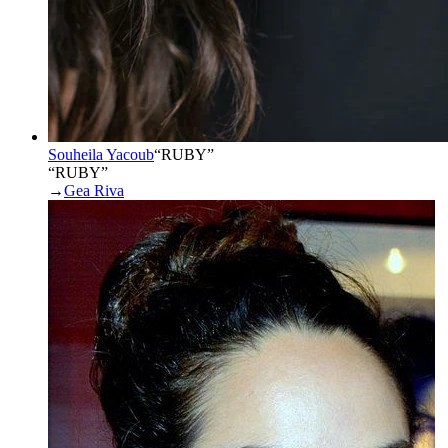
Souheila Yacoub
“
RUBY
”
“RUBY”
→
Gea Riva