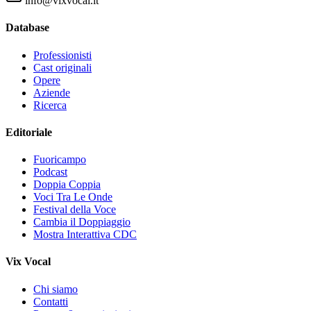
info@vixvocal.it
Database
Professionisti
Cast originali
Opere
Aziende
Ricerca
Editoriale
Fuoricampo
Podcast
Doppia Coppia
Voci Tra Le Onde
Festival della Voce
Cambia il Doppiaggio
Mostra Interattiva CDC
Vix Vocal
Chi siamo
Contatti