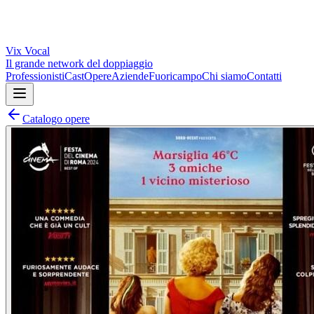
Vix
Vocal
Il grande network del doppiaggio
Professionisti
Cast
Opere
Aziende
Fuoricampo
Chi siamo
Contatti
Catalogo opere