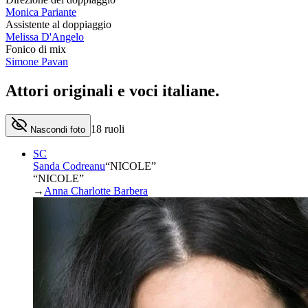
Monica Pariante
Assistente al doppiaggio
Melissa D'Angelo
Fonico di mix
Simone Pavan
Attori originali e
voci italiane
.
18
ruoli
Nascondi foto
SC
Sanda Codreanu
“
NICOLE
”
“NICOLE”
→
Anna Charlotte Barbera