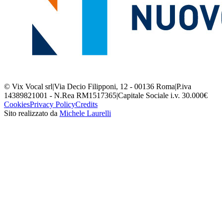
© Vix Vocal srl
|
Via Decio Filipponi, 12 - 00136 Roma
|
P.iva
14389821001 - N.Rea RM1517365
|
Capitale Sociale i.v. 30.000€
Cookies
Privacy Policy
Credits
Sito realizzato da
Michele Laurelli