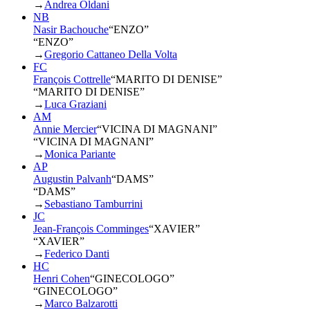
→
Andrea Oldani
NB
Nasir Bachouche
“
ENZO
”
“ENZO”
→
Gregorio Cattaneo Della Volta
FC
François Cottrelle
“
MARITO DI DENISE
”
“MARITO DI DENISE”
→
Luca Graziani
AM
Annie Mercier
“
VICINA DI MAGNANI
”
“VICINA DI MAGNANI”
→
Monica Pariante
AP
Augustin Palvanh
“
DAMS
”
“DAMS”
→
Sebastiano Tamburrini
JC
Jean-François Comminges
“
XAVIER
”
“XAVIER”
→
Federico Danti
HC
Henri Cohen
“
GINECOLOGO
”
“GINECOLOGO”
→
Marco Balzarotti