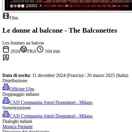
Film
Le donne al balcone - The Balconettes
Les femmes au balcon
2024
FRA
104
min
Data di uscita
: 11 dicembre 2024 (Francia) / 20 marzo 2025 (Italia)
Distribuzione
Officine Ubu
Doppiaggio italiano
CAD Compagnia Attori Doppiatori - Milano
Sonorizzazione
CAD Compagnia Attori Doppiatori - Milano
Dialoghi italiani
Monica Pariante
Direzione del doppiaggio