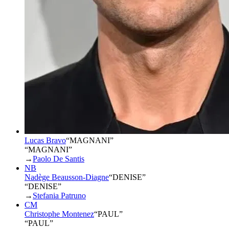
Lucas Bravo
“
MAGNANI
”
“MAGNANI”
→
Paolo De Santis
NB
Nadège Beausson-Diagne
“
DENISE
”
“DENISE”
→
Stefania Patruno
CM
Christophe Montenez
“
PAUL
”
“PAUL”