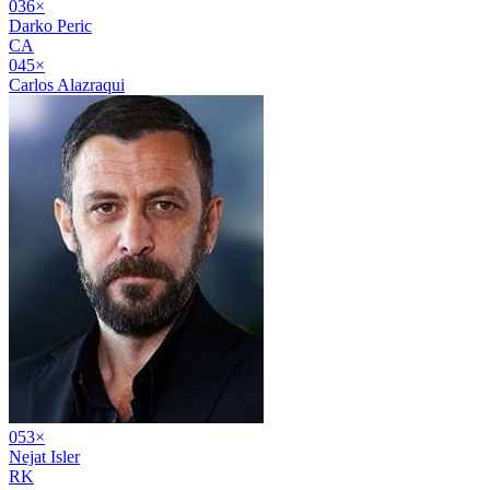
03
6
×
Darko Peric
CA
04
5
×
Carlos Alazraqui
05
3
×
Nejat Isler
RK