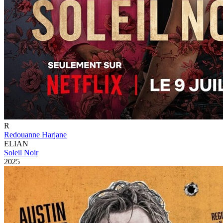
R
Redouanne Harjane
ELIAN
Soleil Noir
2025