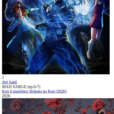
J
Jirō Saitō
MAD SARGE (ep.6-7)
Ken il guerriero: Hokuto no Ken (2026)
2026