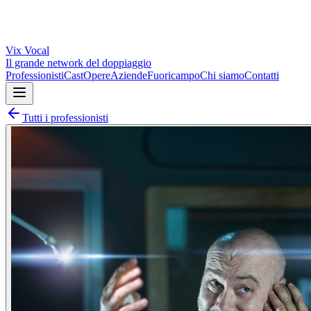
Vix
Vocal
Il grande network del doppiaggio
Professionisti
Cast
Opere
Aziende
Fuoricampo
Chi siamo
Contatti
Tutti i professionisti