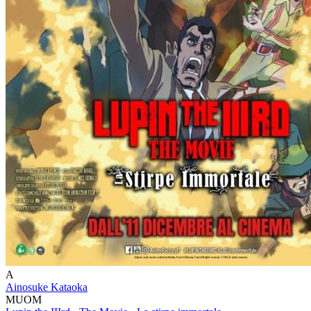
A
Ainosuke Kataoka
MUOM