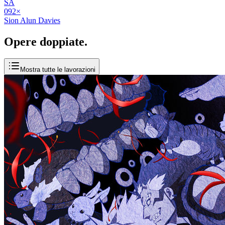
SA
09
2
×
Sion Alun Davies
Opere
doppiate
.
Mostra tutte le lavorazioni