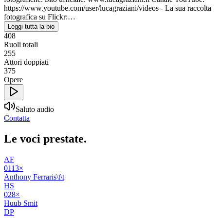
https://www.youtube.com/user/lucagraziani/videos - La sua raccolta
fotografica su Flickr:…
Leggi tutta la bio
408
Ruoli totali
255
Attori doppiati
375
Opere
Saluto audio
Contatta
Le voci
prestate
.
AF
01
13
×
Anthony Ferraris\t\t
HS
02
8
×
Huub Smit
DP