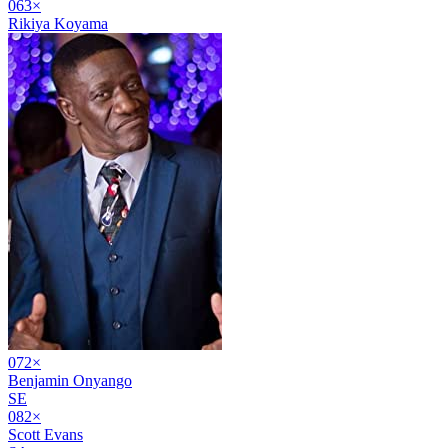
06
3
×
Rikiya Koyama
07
2
×
Benjamin Onyango
SE
08
2
×
Scott Evans