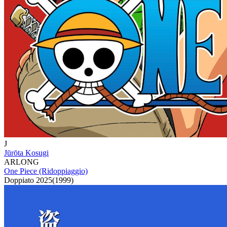
J
Jūrōta Kosugi
ARLONG
One Piece (Ridoppiaggio)
Doppiato
2025
(
1999
)