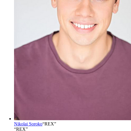
Nikolai Soroko
“
REX
”
“REX”