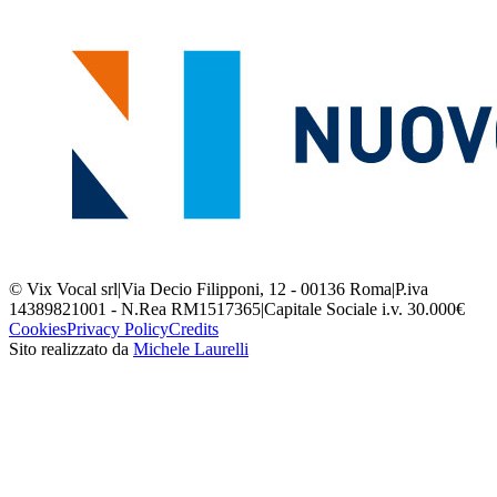
© Vix Vocal srl
|
Via Decio Filipponi, 12 - 00136 Roma
|
P.iva
14389821001 - N.Rea RM1517365
|
Capitale Sociale i.v. 30.000€
Cookies
Privacy Policy
Credits
Sito realizzato da
Michele Laurelli