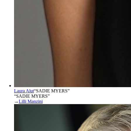
Laura Alut
“
SADIE MYERS
”
“SADIE MYERS”
→
Lilli Manzini