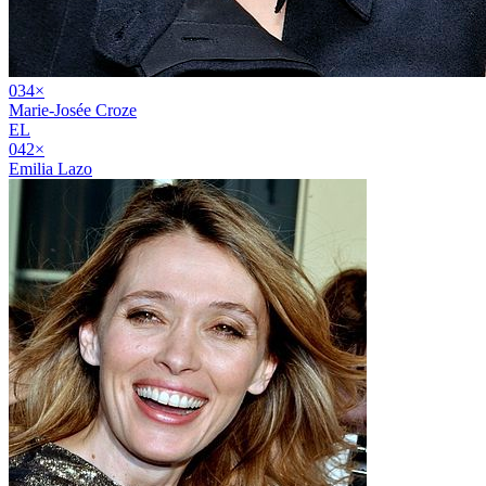
03
4
×
Marie-Josée Croze
EL
04
2
×
Emilia Lazo