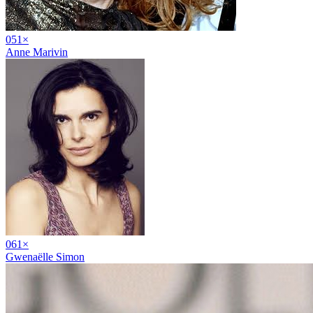
05
1
×
Anne Marivin
06
1
×
Gwenaëlle Simon