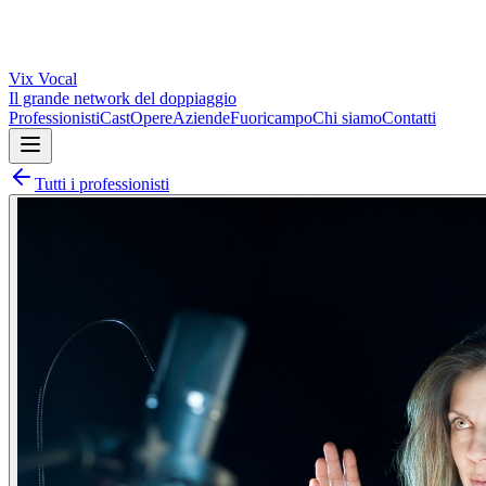
Vix
Vocal
Il grande network del doppiaggio
Professionisti
Cast
Opere
Aziende
Fuoricampo
Chi siamo
Contatti
Tutti i professionisti