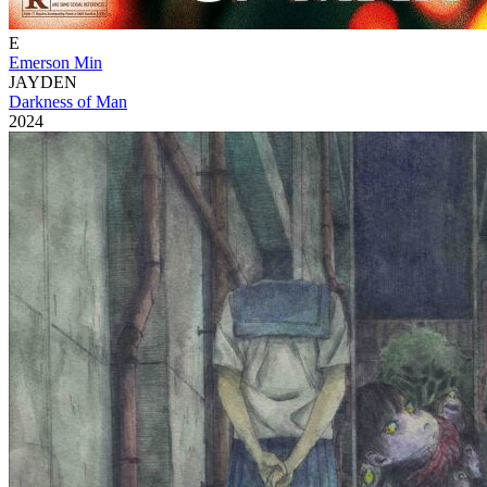
E
Emerson Min
JAYDEN
Darkness of Man
2024