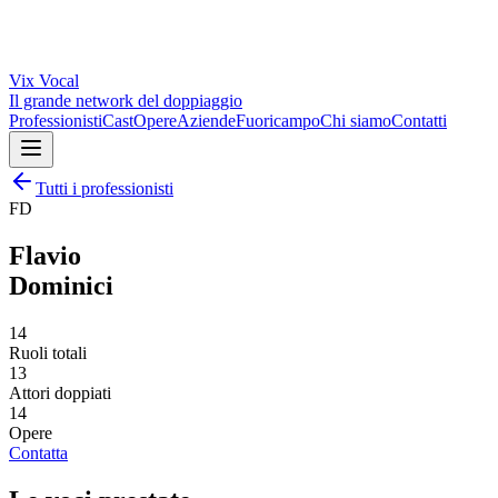
Vix
Vocal
Il grande network del doppiaggio
Professionisti
Cast
Opere
Aziende
Fuoricampo
Chi siamo
Contatti
Tutti i professionisti
FD
Flavio
Dominici
14
Ruoli totali
13
Attori doppiati
14
Opere
Contatta