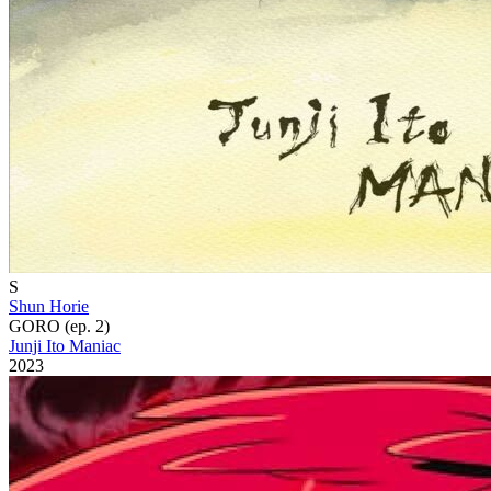
S
Shun Horie
GORO (ep. 2)
Junji Ito Maniac
2023