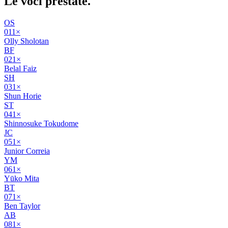
Le voci
prestate
.
OS
01
1
×
Olly Sholotan
BF
02
1
×
Belal Faiz
SH
03
1
×
Shun Horie
ST
04
1
×
Shinnosuke Tokudome
JC
05
1
×
Junior Correia
YM
06
1
×
Yūko Mita
BT
07
1
×
Ben Taylor
AB
08
1
×