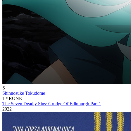
S
Shinnosuke Tokudome
TYRONE
The Seven Deadly Sins: Grudge Of Edinburgh Part 1
2022