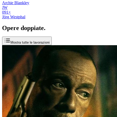
Archie Blankley
JW
09
1
×
Jörg Westphal
Opere
doppiate
.
Mostra tutte le lavorazioni