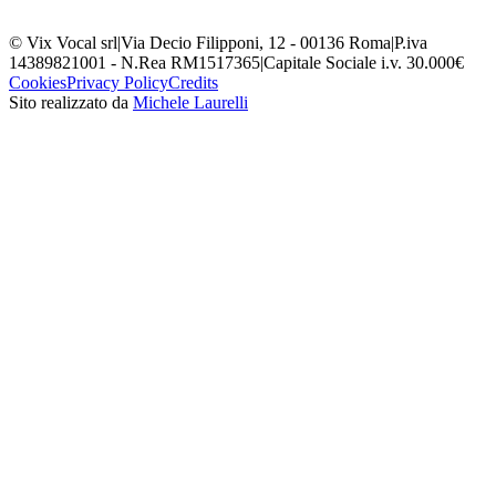
© Vix Vocal srl
|
Via Decio Filipponi, 12 - 00136 Roma
|
P.iva
14389821001 - N.Rea RM1517365
|
Capitale Sociale i.v. 30.000€
Cookies
Privacy Policy
Credits
Sito realizzato da
Michele Laurelli