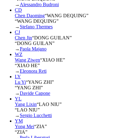
→
Alessandro Budroni
CD
Chen Daoming
“
WANG DEQUING
”
“WANG DEQUING”
→
Stefano Thermes
CJ
Chen Jin
“
DONG GUILAN
”
“DONG GUILAN”
→
Paola Majano
WZ
Wang Ziwen
“
XIAO HE
”
“XIAO HE”
→
Eleonora Reti
LY
Lu Yi
“
YANG ZHI
”
“YANG ZHI”
→
Davide Capone
YL
Yang Lixin
“
LAO NIU
”
“LAO NIU”
→
Sergio Lucchetti
YM
Yong Mei
“
ZIA
”
“ZIA”
→
Perla Liberatori