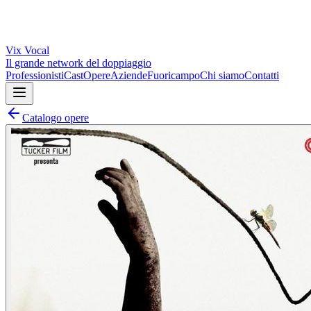
Vix
Vocal
Il grande network del doppiaggio
Professionisti
Cast
Opere
Aziende
Fuoricampo
Chi siamo
Contatti
Catalogo opere