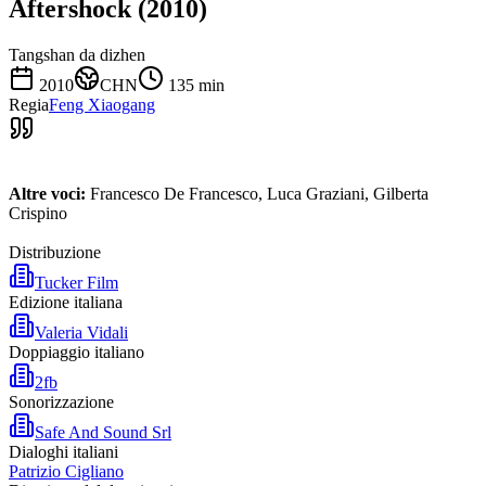
Aftershock (2010)
Tangshan da dizhen
2010
CHN
135
min
Regia
Feng Xiaogang
Altre voci:
Francesco De Francesco, Luca Graziani, Gilberta
Crispino
Distribuzione
Tucker Film
Edizione italiana
Valeria Vidali
Doppiaggio italiano
2fb
Sonorizzazione
Safe And Sound Srl
Dialoghi italiani
Patrizio Cigliano