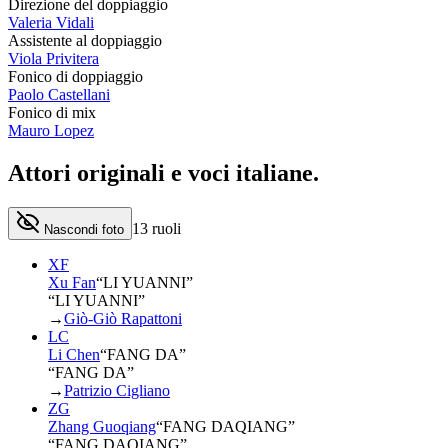
Direzione del doppiaggio
Valeria Vidali
Assistente al doppiaggio
Viola Privitera
Fonico di doppiaggio
Paolo Castellani
Fonico di mix
Mauro Lopez
Attori originali e
voci italiane
.
13
ruoli
Nascondi foto
XF
Xu Fan
“
LI YUANNI
”
“LI YUANNI”
→
Giò-Giò Rapattoni
LC
Li Chen
“
FANG DA
”
“FANG DA”
→
Patrizio Cigliano
ZG
Zhang Guoqiang
“
FANG DAQIANG
”
“FANG DAQIANG”