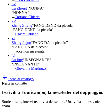
LZ
Lu Zhong
“
NONNA
”
“NONNA”
→
Doriana Chierici
ZZ
Zhang Zifeng
“
FANG DEND da piccola
”
“FANG DEND da piccola”
→
Chiara Fabiano
ZJ
Zhang Jiajun
“
FANG DA da piccolo
”
“FANG DA da piccolo”
→
voce non assegnata
LJ
Lu Jing
“
INSEGNANTE
”
“INSEGNANTE”
→
Giovanna Martinuzzi
Torna al catalogo
Resta in contatto
Iscriviti a
Fuoricampo
, la newsletter del doppiaggio.
Storie di sala, interviste, novità del settore. Una volta al mese, niente
spam.