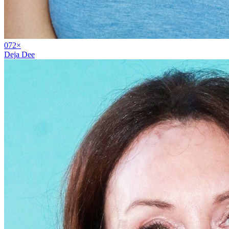
07
2
×
Deja Dee