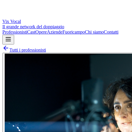
Vix
Vocal
Il grande network del doppiaggio
Professionisti
Cast
Opere
Aziende
Fuoricampo
Chi siamo
Contatti
Tutti i professionisti