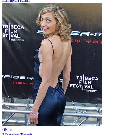
06
2
×