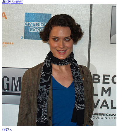
Judy Greer
03
2
×