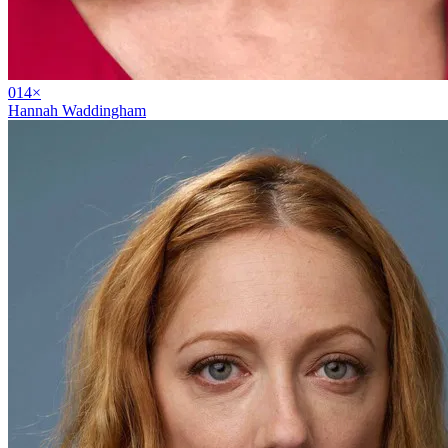
01
4
×
Hannah Waddingham