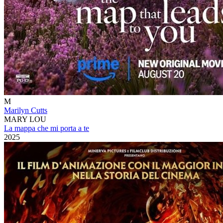
M
Marilyn Cutts
MARY LOU
La mappa che mi porta a te
2025