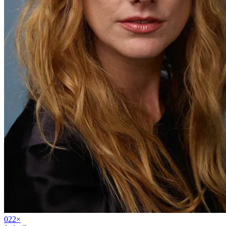
02
2
×