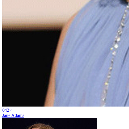
04
2
×
Jane Adams