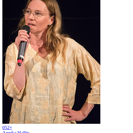
05
2
×
Annika Hallin