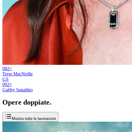
08
2
×
Tress MacNeille
GS
09
2
×
Gabby Sanalitro
Opere
doppiate
.
Mostra tutte le lavorazioni