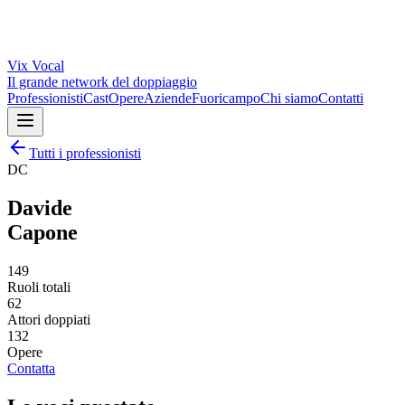
Vix
Vocal
Il grande network del doppiaggio
Professionisti
Cast
Opere
Aziende
Fuoricampo
Chi siamo
Contatti
Tutti i professionisti
DC
Davide
Capone
149
Ruoli totali
62
Attori doppiati
132
Opere
Contatta