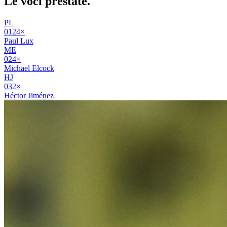
Le voci
prestate
.
PL
01
24
×
Paul Lux
ME
02
4
×
Michael Elcock
HJ
03
2
×
Héctor Jiménez