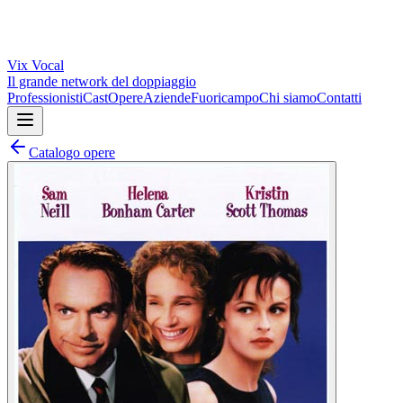
Vix
Vocal
Il grande network del doppiaggio
Professionisti
Cast
Opere
Aziende
Fuoricampo
Chi siamo
Contatti
Catalogo opere