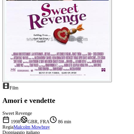
Film
Amori e vendette
Sweet Revenge
1998
GBR, FRA
86
min
Regia
Malcolm Mowbray
Doppiaggio italiano