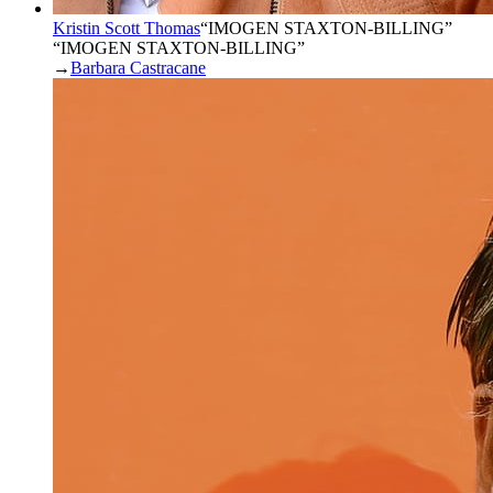
Kristin Scott Thomas
“
IMOGEN STAXTON-BILLING
”
“IMOGEN STAXTON-BILLING”
→
Barbara Castracane