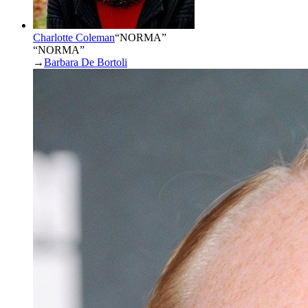
Charlotte Coleman
“
NORMA
”
“NORMA”
→
Barbara De Bortoli