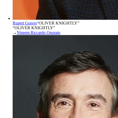
Rupert Graves
“
OLIVER KNIGHTLY
”
“OLIVER KNIGHTLY”
→
Niseem Riccardo Onorato