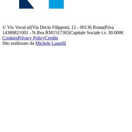
© Vix Vocal srl
|
Via Decio Filipponi, 12 - 00136 Roma
|
P.iva
14389821001 - N.Rea RM1517365
|
Capitale Sociale i.v. 30.000€
Cookies
Privacy Policy
Credits
Sito realizzato da
Michele Laurelli