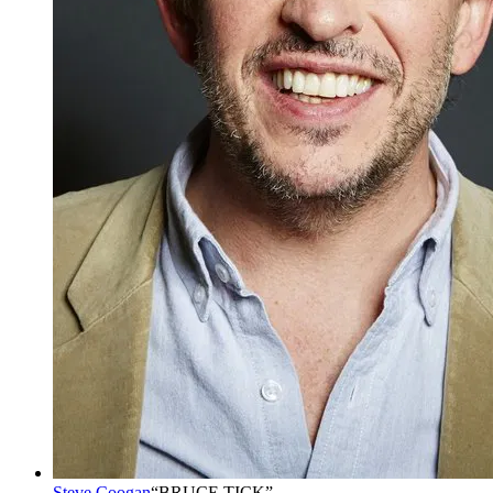
Steve Coogan
“
BRUCE TICK
”