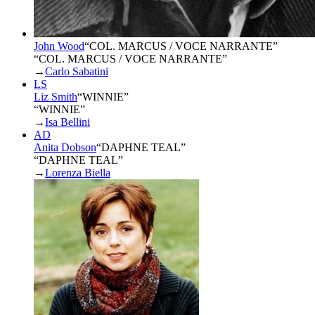
John Wood
“
COL. MARCUS / VOCE NARRANTE
”
“COL. MARCUS / VOCE NARRANTE”
→
Carlo Sabatini
LS
Liz Smith
“
WINNIE
”
“WINNIE”
→
Isa Bellini
AD
Anita Dobson
“
DAPHNE TEAL
”
“DAPHNE TEAL”
→
Lorenza Biella