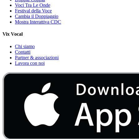
Voci Tra Le Onde
Festival della Voce
Cambia il Doppiaggio
Mostra Interattiva CDC
Vix Vocal
Chi siamo
Contatti
Partner & associazioni
Lavora con noi