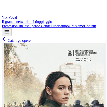
Vix
Vocal
Il grande network del doppiaggio
Professionisti
Cast
Opere
Aziende
Fuoricampo
Chi siamo
Contatti
Catalogo opere