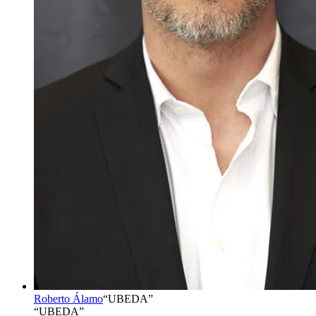
Roberto Álamo
“
UBEDA
”
“UBEDA”