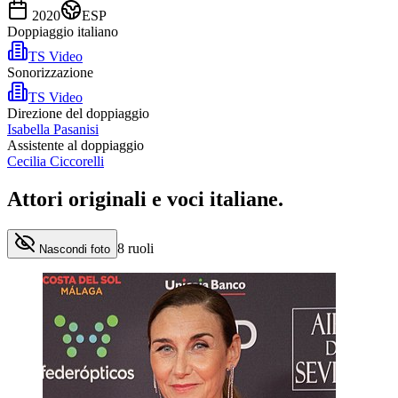
2020
ESP
Doppiaggio italiano
TS Video
Sonorizzazione
TS Video
Direzione del doppiaggio
Isabella Pasanisi
Assistente al doppiaggio
Cecilia Ciccorelli
Attori originali e
voci italiane
.
8
ruoli
Nascondi foto