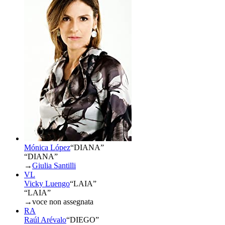
Mónica López
“
DIANA
”
“DIANA”
→
Giulia Santilli
VL
Vicky Luengo
“
LAIA
”
“LAIA”
→
voce non assegnata
RA
Raúl Arévalo
“
DIEGO
”