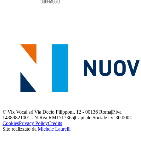
© Vix Vocal srl
|
Via Decio Filipponi, 12 - 00136 Roma
|
P.iva
14389821001 - N.Rea RM1517365
|
Capitale Sociale i.v. 30.000€
Cookies
Privacy Policy
Credits
Sito realizzato da
Michele Laurelli