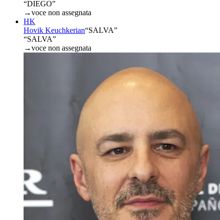
“DIEGO”
→
voce non assegnata
HK
Hovik Keuchkerian
“
SALVA
”
“SALVA”
→
voce non assegnata