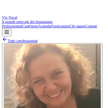
Vix
Vocal
Il grande network del doppiaggio
Professionisti
Cast
Opere
Aziende
Fuoricampo
Chi siamo
Contatti
Tutti i professionisti