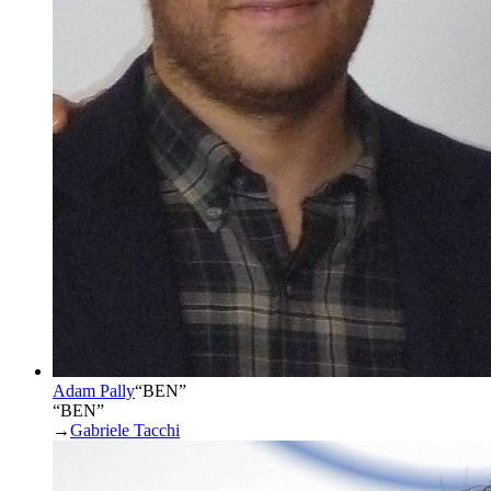
Adam Pally
“
BEN
”
“BEN”
→
Gabriele Tacchi