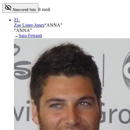
8
ruoli
Nascondi foto
ZL
Zoe Lister-Jones
“
ANNA
”
“ANNA”
→
Sara Ferranti