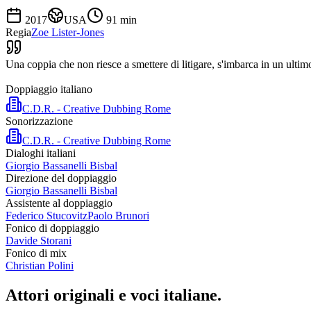
2017
USA
91
min
Regia
Zoe Lister-Jones
Una coppia che non riesce a smettere di litigare, s'imbarca in un ultim
Doppiaggio italiano
C.D.R. - Creative Dubbing Rome
Sonorizzazione
C.D.R. - Creative Dubbing Rome
Dialoghi italiani
Giorgio Bassanelli Bisbal
Direzione del doppiaggio
Giorgio Bassanelli Bisbal
Assistente al doppiaggio
Federico Stucovitz
Paolo Brunori
Fonico di doppiaggio
Davide Storani
Fonico di mix
Christian Polini
Attori originali e
voci italiane
.