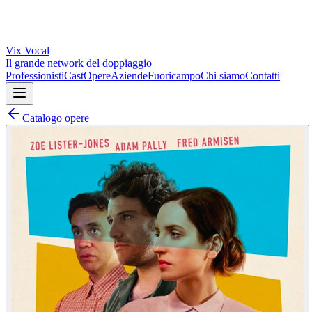
Vix
Vocal
Il grande network del doppiaggio
Professionisti
Cast
Opere
Aziende
Fuoricampo
Chi siamo
Contatti
Catalogo opere