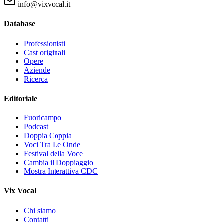
info@vixvocal.it
Database
Professionisti
Cast originali
Opere
Aziende
Ricerca
Editoriale
Fuoricampo
Podcast
Doppia Coppia
Voci Tra Le Onde
Festival della Voce
Cambia il Doppiaggio
Mostra Interattiva CDC
Vix Vocal
Chi siamo
Contatti