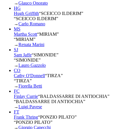
→
Glauco Onorato
HG
Hugh Griffith
“
SCEICCO ILDERIM
”
“SCEICCO ILDERIM”
→
Carlo Romano
MS
Martha Scott
“
MIRIAM
”
“MIRIAM”
→
Renata Marini
SJ
Sam Jaffe
“
SIMONIDE
”
“SIMONIDE”
→
Lauro Gazzolo
CO
Cathy O'Donnell
“
TIRZA
”
“TIRZA”
→
Fiorella Betti
FC
Finlay Currie
“
BALDASSARRE DI ANTIOCHIA
”
“BALDASSARRE DI ANTIOCHIA”
→
Luigi Pavese
FT
Frank Thring
“
PONZIO PILATO
”
“PONZIO PILATO”
→
Giorgio Capecchi