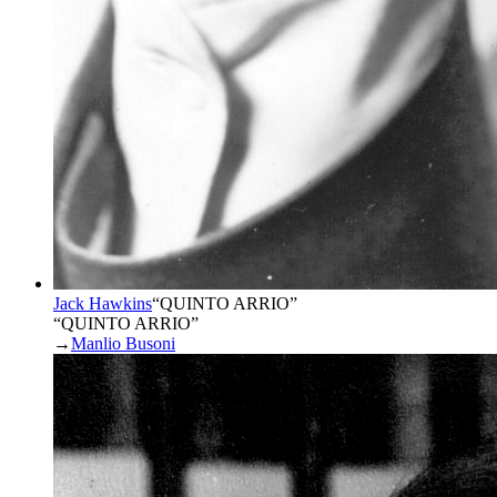
Jack Hawkins
“
QUINTO ARRIO
”
“QUINTO ARRIO”
→
Manlio Busoni