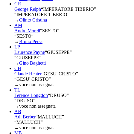
GR
George Relph
“
IMPERATORE TIBERIO
”
“IMPERATORE TIBERIO”
→
Olinto Cristina
AM
Andre Morell
“
SESTO
”
“SESTO”
→
Bruno Persa
LP
Laurence Payne
“
GIUSEPPE
”
“GIUSEPPE”
→
Gino Baghetti
CH
Claude Heater
“
GESU' CRISTO
”
“GESU' CRISTO”
→
voce non assegnata
TL
Terence Longdon
“
DRUSO
”
“DRUSO”
→
voce non assegnata
AB
Adi Berber
“
MALLUCH
”
“MALLUCH”
→
voce non assegnata
MB