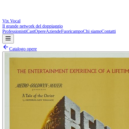
Vix
Vocal
Il grande network del doppiaggio
Professionisti
Cast
Opere
Aziende
Fuoricampo
Chi siamo
Contatti
Catalogo opere