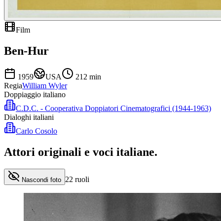
Film
Ben-Hur
1959
USA
212
min
Regia
William Wyler
Doppiaggio italiano
C.D.C. - Cooperativa Doppiatori Cinematografici (1944-1963)
Dialoghi italiani
Carlo Cosolo
Attori originali e
voci italiane
.
22
ruoli
Nascondi foto