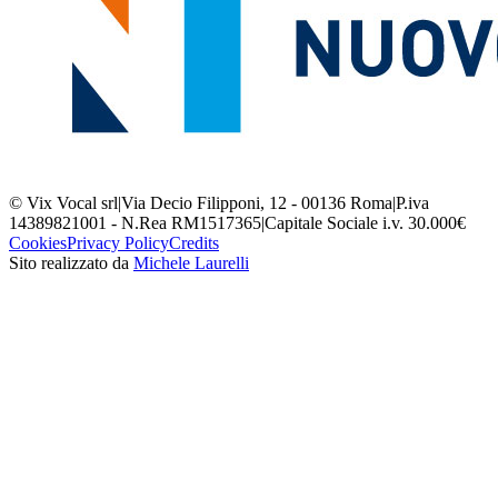
© Vix Vocal srl
|
Via Decio Filipponi, 12 - 00136 Roma
|
P.iva
14389821001 - N.Rea RM1517365
|
Capitale Sociale i.v. 30.000€
Cookies
Privacy Policy
Credits
Sito realizzato da
Michele Laurelli