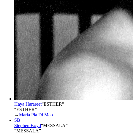
Haya Harareet
“
ESTHER
”
“ESTHER”
→
Maria Pia Di Meo
SB
Stephen Boyd
“
MESSALA
”
“MESSALA”