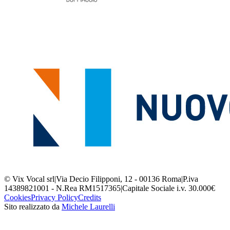
© Vix Vocal srl
|
Via Decio Filipponi, 12 - 00136 Roma
|
P.iva
14389821001 - N.Rea RM1517365
|
Capitale Sociale i.v. 30.000€
Cookies
Privacy Policy
Credits
Sito realizzato da
Michele Laurelli