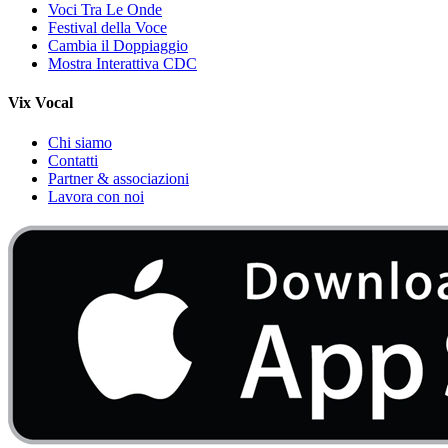
Voci Tra Le Onde
Festival della Voce
Cambia il Doppiaggio
Mostra Interattiva CDC
Vix Vocal
Chi siamo
Contatti
Partner & associazioni
Lavora con noi