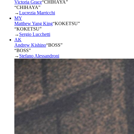
Victoria Grace
“
CHIHAYA
”
“CHIHAYA”
→
Lucrezia Marricchi
MY
Matthew Yang King
“
KOKETSU
”
“KOKETSU”
→
Sergio Lucchetti
AK
Andrew Kishino
“
BOSS
”
“BOSS”
→
Stefano Alessandroni