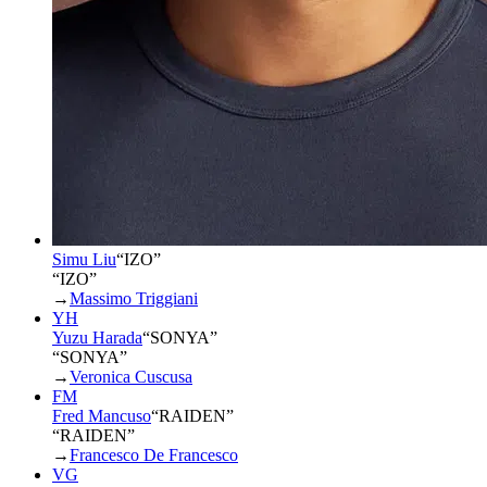
Simu Liu
“
IZO
”
“IZO”
→
Massimo Triggiani
YH
Yuzu Harada
“
SONYA
”
“SONYA”
→
Veronica Cuscusa
FM
Fred Mancuso
“
RAIDEN
”
“RAIDEN”
→
Francesco De Francesco
VG