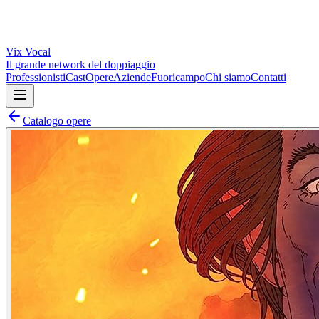
Vix
Vocal
Il grande network del doppiaggio
Professionisti
Cast
Opere
Aziende
Fuoricampo
Chi siamo
Contatti
Catalogo opere