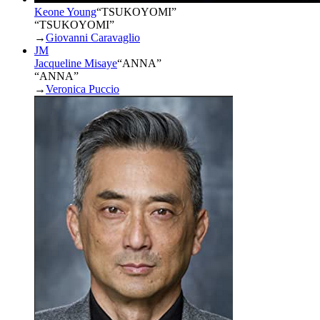
Keone Young
“
TSUKOYOMI
”
“TSUKOYOMI”
→
Giovanni Caravaglio
JM
Jacqueline Misaye
“
ANNA
”
“ANNA”
→
Veronica Puccio