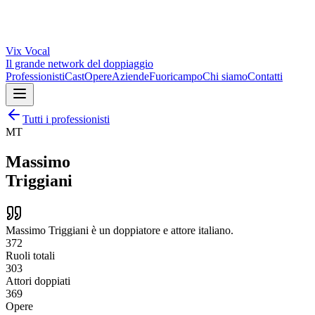
Vix
Vocal
Il grande network del doppiaggio
Professionisti
Cast
Opere
Aziende
Fuoricampo
Chi siamo
Contatti
Tutti i professionisti
MT
Massimo
Triggiani
Massimo Triggiani è un doppiatore e attore italiano.
372
Ruoli totali
303
Attori doppiati
369
Opere