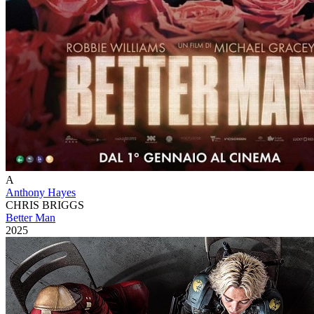
A
Anthony Hayes
CHRIS BRIGGS
Better Man
2025