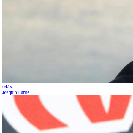
04
4
×
Joaquin Furriel