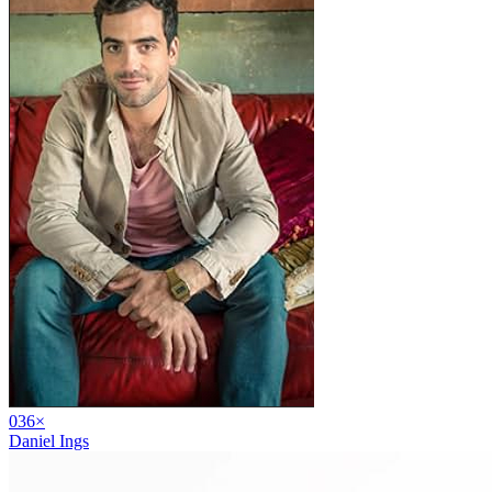
03
6
×
Daniel Ings