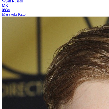
Wyatt Russell
MK
08
3
×
Masayuki Katō