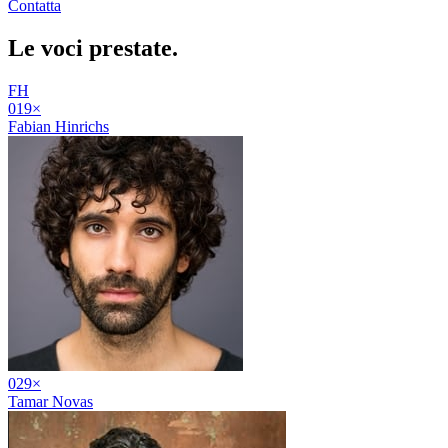
Contatta
Le voci
prestate
.
FH
01
9
×
Fabian Hinrichs
02
9
×
Tamar Novas