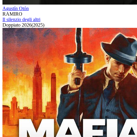
Agustín Otón
RAMIRO
Il silenzio degli altri
Doppiato
2026
(
2025
)