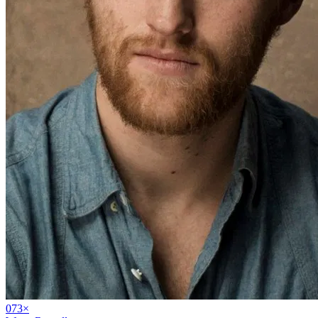
07
3
×