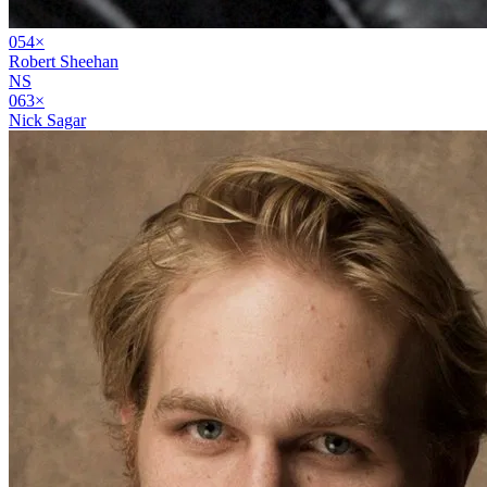
05
4
×
Robert Sheehan
NS
06
3
×
Nick Sagar