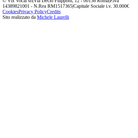
© Vix Vocal srl
|
Via Decio Filipponi, 12 - 00136 Roma
|
P.iva
14389821001 - N.Rea RM1517365
|
Capitale Sociale i.v. 30.000€
Cookies
Privacy Policy
Credits
Sito realizzato da
Michele Laurelli