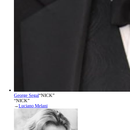
George Segal
“
NICK
”
“NICK”
→
Luciano Melani