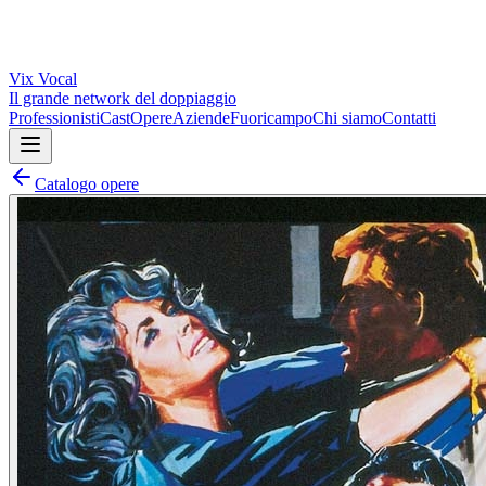
Vix
Vocal
Il grande network del doppiaggio
Professionisti
Cast
Opere
Aziende
Fuoricampo
Chi siamo
Contatti
Catalogo opere