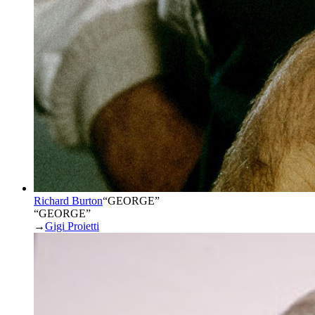
Richard Burton
“
GEORGE
”
“GEORGE”
→
Gigi Proietti