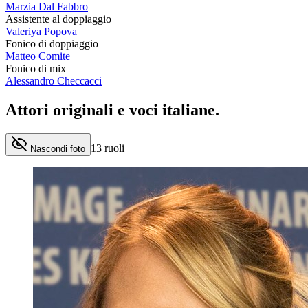
Marzia Dal Fabbro
Assistente al doppiaggio
Valeriya Popova
Fonico di doppiaggio
Matteo Comite
Fonico di mix
Alessandro Checcacci
Attori originali e
voci italiane
.
13
ruoli
Nascondi foto