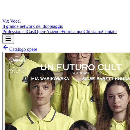
Vix
Vocal
Il grande network del doppiaggio
Professionisti
Cast
Opere
Aziende
Fuoricampo
Chi siamo
Contatti
Catalogo opere