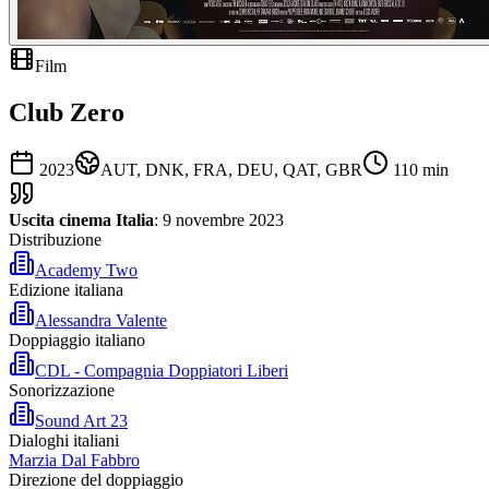
Film
Club Zero
2023
AUT, DNK, FRA, DEU, QAT, GBR
110
min
Uscita cinema Italia
: 9 novembre 2023
Distribuzione
Academy Two
Edizione italiana
Alessandra Valente
Doppiaggio italiano
CDL - Compagnia Doppiatori Liberi
Sonorizzazione
Sound Art 23
Dialoghi italiani
Marzia Dal Fabbro
Direzione del doppiaggio