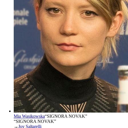
Mia Wasikowska
“
SIGNORA NOVAK
”
“SIGNORA NOVAK”
→
Joy Saltarelli