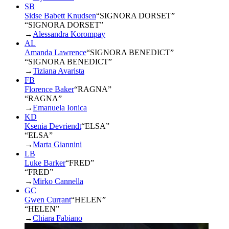
SB
Sidse Babett Knudsen
“
SIGNORA DORSET
”
“SIGNORA DORSET”
→
Alessandra Korompay
AL
Amanda Lawrence
“
SIGNORA BENEDICT
”
“SIGNORA BENEDICT”
→
Tiziana Avarista
FB
Florence Baker
“
RAGNA
”
“RAGNA”
→
Emanuela Ionica
KD
Ksenia Devriendt
“
ELSA
”
“ELSA”
→
Marta Giannini
LB
Luke Barker
“
FRED
”
“FRED”
→
Mirko Cannella
GC
Gwen Currant
“
HELEN
”
“HELEN”
→
Chiara Fabiano