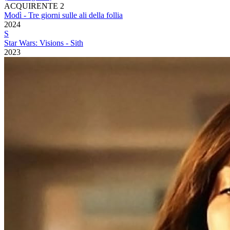
ACQUIRENTE 2
Modì - Tre giorni sulle ali della follia
2024
S
Star Wars: Visions - Sith
2023