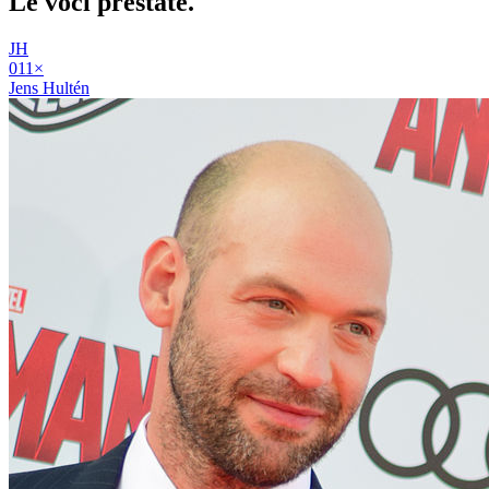
Le voci
prestate
.
JH
01
1
×
Jens Hultén