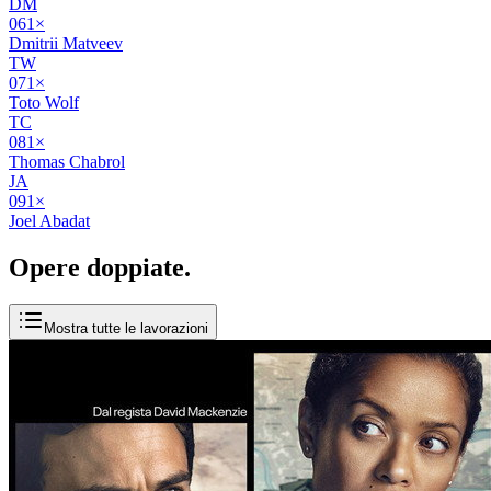
DM
06
1
×
Dmitrii Matveev
TW
07
1
×
Toto Wolf
TC
08
1
×
Thomas Chabrol
JA
09
1
×
Joel Abadat
Opere
doppiate
.
Mostra tutte le lavorazioni