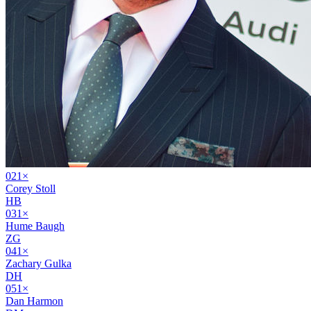
02
1
×
Corey Stoll
HB
03
1
×
Hume Baugh
ZG
04
1
×
Zachary Gulka
DH
05
1
×
Dan Harmon