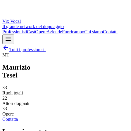
Vix
Vocal
Il grande network del doppiaggio
Professionisti
Cast
Opere
Aziende
Fuoricampo
Chi siamo
Contatti
Tutti i professionisti
MT
Maurizio
Tesei
33
Ruoli totali
22
Attori doppiati
33
Opere
Contatta