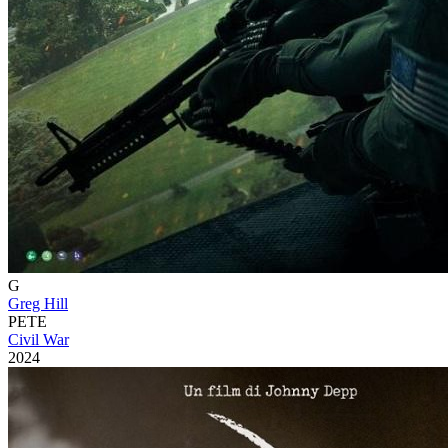
G
Greg Hill
PETE
Civil War
2024