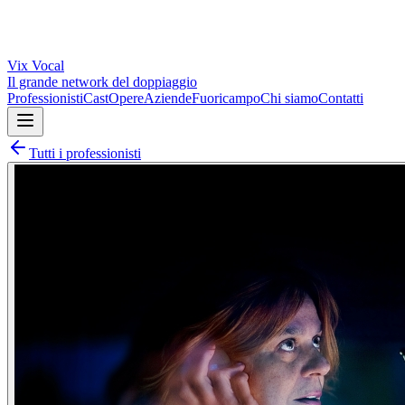
Vix
Vocal
Il grande network del doppiaggio
Professionisti
Cast
Opere
Aziende
Fuoricampo
Chi siamo
Contatti
Tutti i professionisti