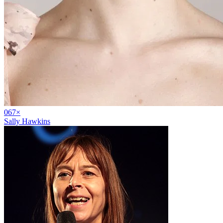
06
7
×
Sally Hawkins