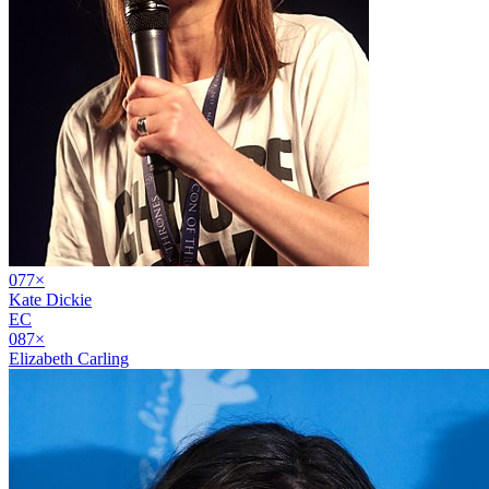
07
7
×
Kate Dickie
EC
08
7
×
Elizabeth Carling