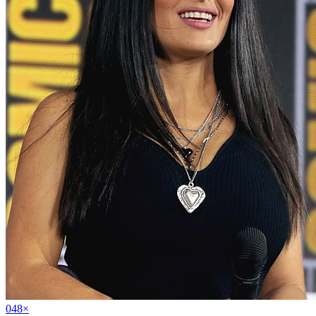
04
8
×