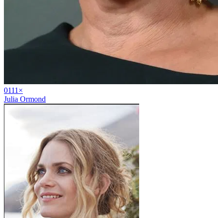
01
11
×
Julia Ormond