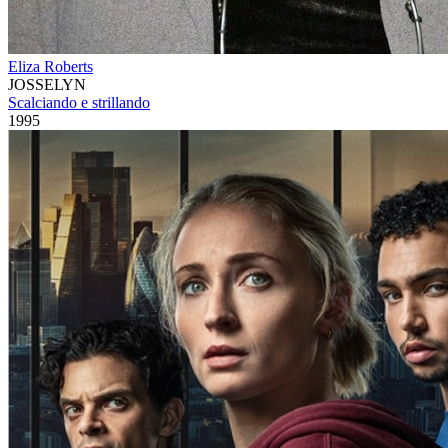
Eliza Roberts
JOSSELYN
Scalciando e strillando
1995