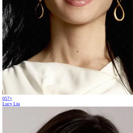
05
7
×
Lucy Liu