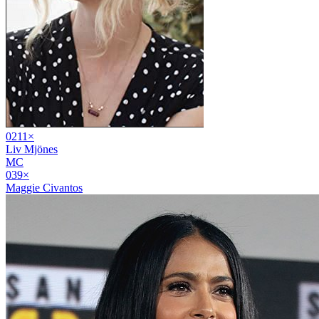
02
11
×
Liv Mjönes
MC
03
9
×
Maggie Civantos