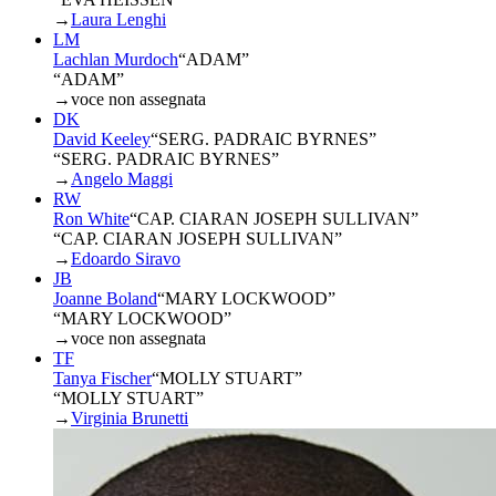
→
Laura Lenghi
LM
Lachlan Murdoch
“
ADAM
”
“ADAM”
→
voce non assegnata
DK
David Keeley
“
SERG. PADRAIC BYRNES
”
“SERG. PADRAIC BYRNES”
→
Angelo Maggi
RW
Ron White
“
CAP. CIARAN JOSEPH SULLIVAN
”
“CAP. CIARAN JOSEPH SULLIVAN”
→
Edoardo Siravo
JB
Joanne Boland
“
MARY LOCKWOOD
”
“MARY LOCKWOOD”
→
voce non assegnata
TF
Tanya Fischer
“
MOLLY STUART
”
“MOLLY STUART”
→
Virginia Brunetti