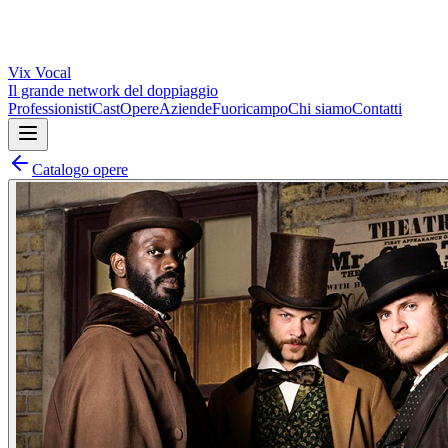
Vix
Vocal
Il grande network del doppiaggio
Professionisti
Cast
Opere
Aziende
Fuoricampo
Chi siamo
Contatti
Catalogo opere