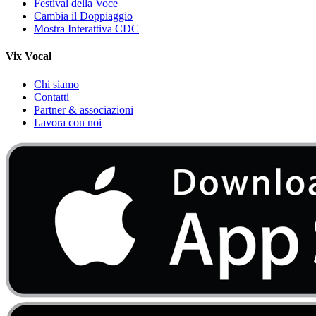
Festival della Voce
Cambia il Doppiaggio
Mostra Interattiva CDC
Vix Vocal
Chi siamo
Contatti
Partner & associazioni
Lavora con noi