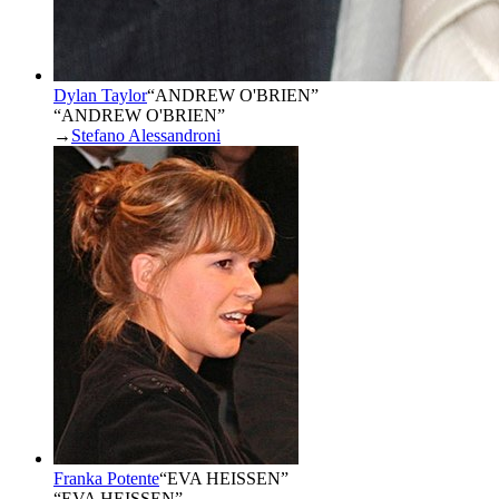
Dylan Taylor
“
ANDREW O'BRIEN
”
“ANDREW O'BRIEN”
→
Stefano Alessandroni
Franka Potente
“
EVA HEISSEN
”
“EVA HEISSEN”