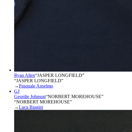
Ryan Allen
“
JASPER LONGFIELD
”
“JASPER LONGFIELD”
→
Pasquale Anselmo
GJ
Geordie Johnson
“
NORBERT MOREHOUSE
”
“NORBERT MOREHOUSE”
→
Luca Biagini