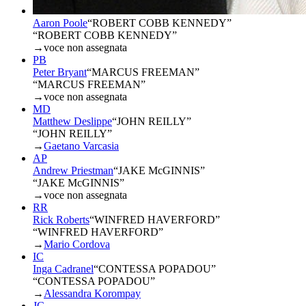
Aaron Poole
“
ROBERT COBB KENNEDY
”
“ROBERT COBB KENNEDY”
→
voce non assegnata
PB
Peter Bryant
“
MARCUS FREEMAN
”
“MARCUS FREEMAN”
→
voce non assegnata
MD
Matthew Deslippe
“
JOHN REILLY
”
“JOHN REILLY”
→
Gaetano Varcasia
AP
Andrew Priestman
“
JAKE McGINNIS
”
“JAKE McGINNIS”
→
voce non assegnata
RR
Rick Roberts
“
WINFRED HAVERFORD
”
“WINFRED HAVERFORD”
→
Mario Cordova
IC
Inga Cadranel
“
CONTESSA POPADOU
”
“CONTESSA POPADOU”
→
Alessandra Korompay
JC