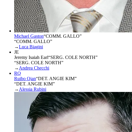
Michael Gaston
“
COMM. GALLO
”
“COMM. GALLO”
→
Luca Biagini
JE
Jeremy Isaiah Earl
“
SERG. COLE NORTH
”
“SERG. COLE NORTH”
→
Andrea Checchi
RQ
Ruibo Qian
“
DET. ANGIE KIM
”
“DET. ANGIE KIM”
→
Alessia Rubini