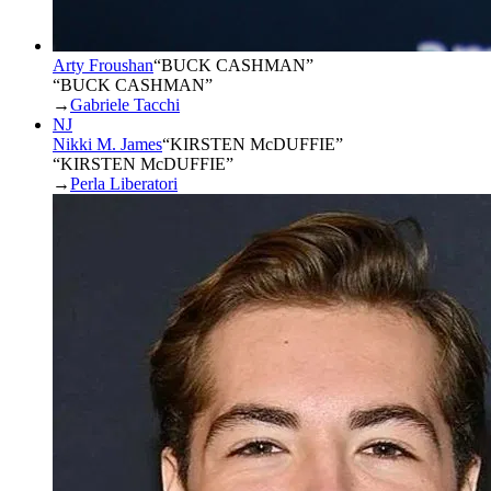
Arty Froushan
“
BUCK CASHMAN
”
“BUCK CASHMAN”
→
Gabriele Tacchi
NJ
Nikki M. James
“
KIRSTEN McDUFFIE
”
“KIRSTEN McDUFFIE”
→
Perla Liberatori