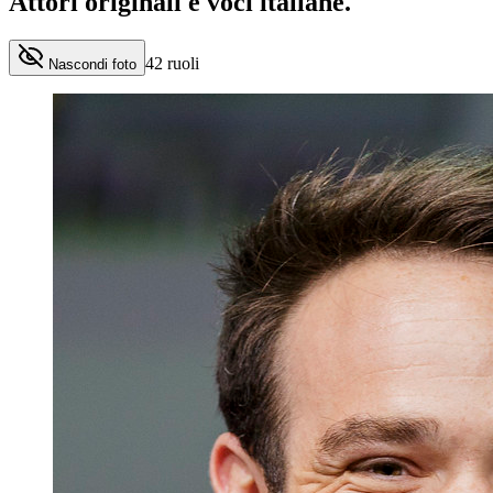
Attori originali e
voci italiane
.
42
ruoli
Nascondi foto