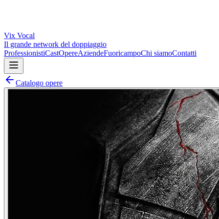
Vix
Vocal
Il grande network del doppiaggio
Professionisti
Cast
Opere
Aziende
Fuoricampo
Chi siamo
Contatti
Catalogo opere