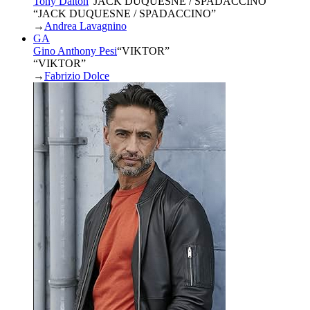
Tony Dalton
“
JACK DUQUESNE / SPADACCINO
”
“JACK DUQUESNE / SPADACCINO”
→
Andrea Lavagnino
GA
Gino Anthony Pesi
“
VIKTOR
”
“VIKTOR”
→
Fabrizio Dolce