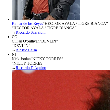
Kamar de los Reyes
“
HECTOR AYALA / TIGRE BIANCA
”
“HECTOR AYALA / TIGRE BIANCA”
→
Riccardo Scarafoni
CO
Cillian O'Sullivan
“
DEVLIN
”
“DEVLIN”
→
Alessio Celsa
NJ
Nick Jordan
“
NICKY TORRES
”
“NICKY TORRES”
→
Riccardo D'Aquino