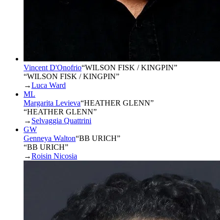
Vincent D'Onofrio
“
WILSON FISK / KINGPIN
”
“WILSON FISK / KINGPIN”
→
Luca Ward
ML
Margarita Levieva
“
HEATHER GLENN
”
“HEATHER GLENN”
→
Selvaggia Quattrini
GW
Genneya Walton
“
BB URICH
”
“BB URICH”
→
Roisin Nicosia