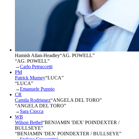
Hamish Allan-Headley
“
AG. POWELL
”
“AG. POWELL”
→
Carlo Petruccetti
PM
Patrick Murney
“
LUCA
”
“LUCA”
→
Emanuele Puppio
CR
Camila Rodriguez
“
ANGELA DEL TORO
”
“ANGELA DEL TORO”
→
Sara Ciocca
WB
Wilson Bethel
“
BENJAMIN 'DEX' POINDEXTER /
BULLSEYE
”
“BENJAMIN 'DEX' POINDEXTER / BULLSEYE”