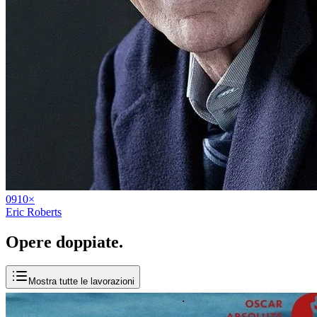
09
10
×
Eric Roberts
Opere
doppiate
.
Mostra tutte le lavorazioni