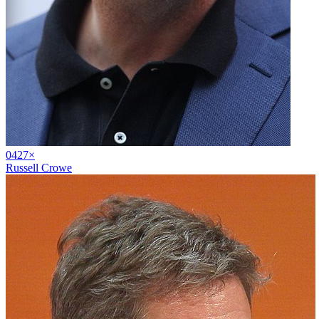
04
27
×
Russell Crowe