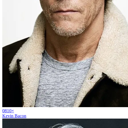
08
10
×
Kevin Bacon