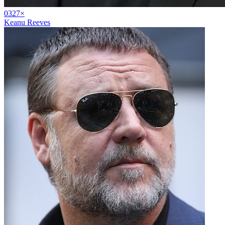
03
27
×
Keanu Reeves