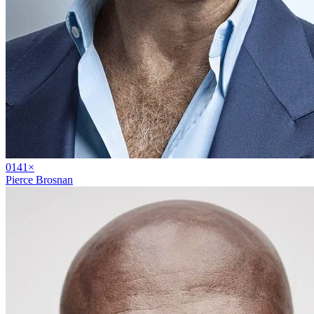
01
41
×
Pierce Brosnan