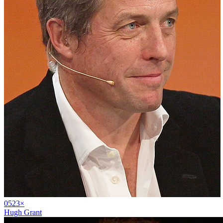
05
23
×
Hugh Grant