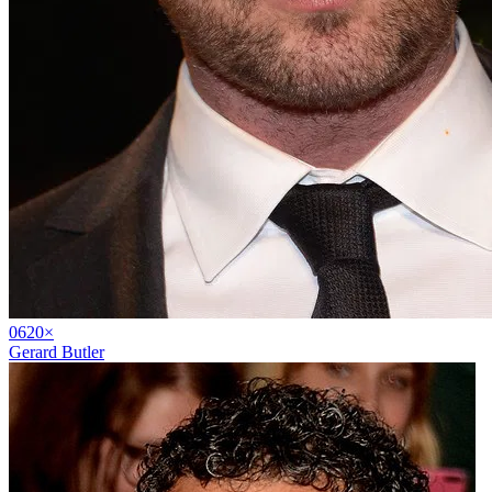
06
20
×
Gerard Butler