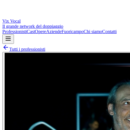
Vix
Vocal
Il grande network del doppiaggio
Professionisti
Cast
Opere
Aziende
Fuoricampo
Chi siamo
Contatti
Tutti i professionisti