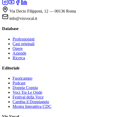
Via Decio Filipponi, 12 — 00136 Roma
info@vixvocal.it
Database
Professionisti
Cast originali
Opere
Aziende
Ricerca
Editoriale
Fuoricampo
Podcast
Doppia Coppia
Voci Tra Le Onde
Festival della Voce
Cambia il Doppiaggio
Mostra Interattiva CDC
Vix Vocal