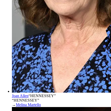
Joan Allen
“
HENNESSEY
”
“HENNESSEY”
→
Melina Martello