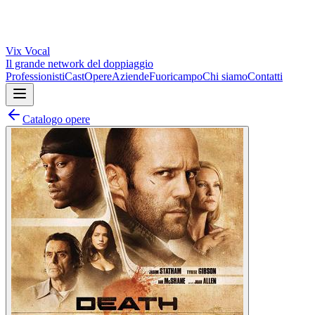
Vix
Vocal
Il grande network del doppiaggio
Professionisti
Cast
Opere
Aziende
Fuoricampo
Chi siamo
Contatti
Catalogo opere