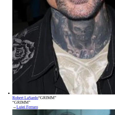
Robert LaSardo
“
GRIMM
”
“GRIMM”
→
Luigi Ferraro