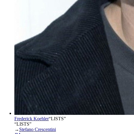
Frederick Koehler
“
LISTS
”
“LISTS”
→
Stefano Crescentini