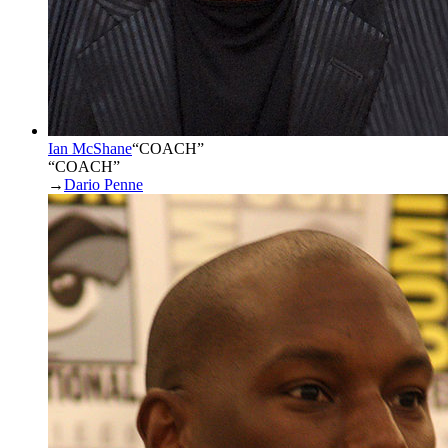
Ian McShane
“
COACH
”
“COACH”
→
Dario Penne