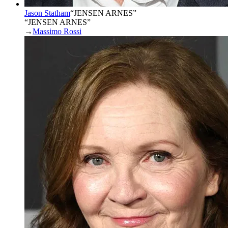
Jason Statham
“
JENSEN ARNES
”
“JENSEN ARNES”
→
Massimo Rossi