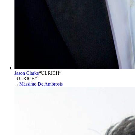
Jason Clarke
“
ULRICH
”
“ULRICH”
→
Massimo De Ambrosis