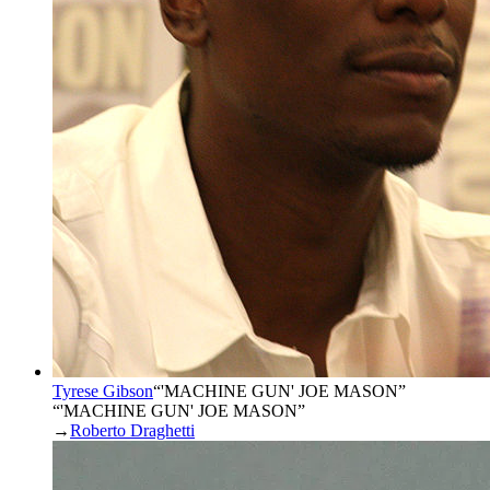
Tyrese Gibson
“
'MACHINE GUN' JOE MASON
”
“'MACHINE GUN' JOE MASON”
→
Roberto Draghetti