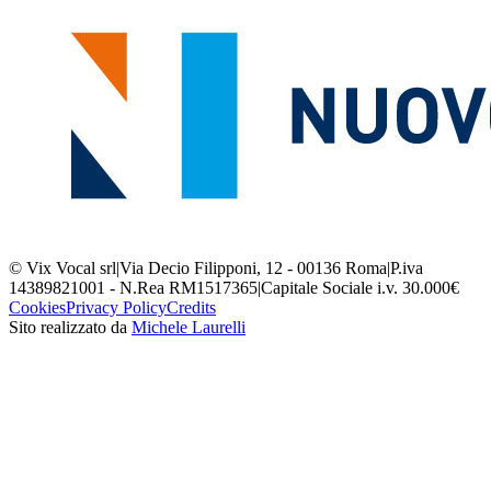
© Vix Vocal srl
|
Via Decio Filipponi, 12 - 00136 Roma
|
P.iva
14389821001 - N.Rea RM1517365
|
Capitale Sociale i.v. 30.000€
Cookies
Privacy Policy
Credits
Sito realizzato da
Michele Laurelli