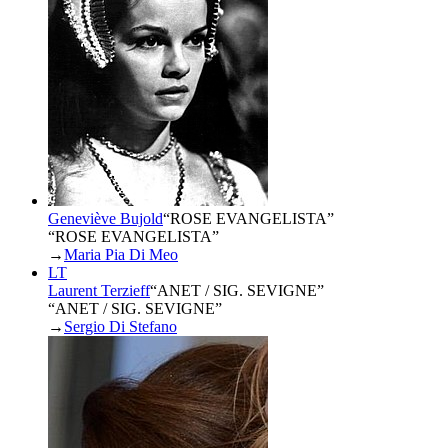
Geneviève Bujold
“
ROSE EVANGELISTA
”
“ROSE EVANGELISTA”
→
Maria Pia Di Meo
LT
Laurent Terzieff
“
ANET / SIG. SEVIGNE
”
“ANET / SIG. SEVIGNE”
→
Sergio Di Stefano