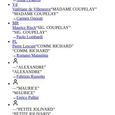
Vd
Valériane de Villeneuve
“
MADAME COUPELAY
”
“MADAME COUPELAY”
→
Carmen Onorati
MR
Maurice Risch
“
SIG. COUPELAY
”
“SIG. COUPELAY”
→
Paolo Lombardi
PL
Pierre Lescure
“
COMM. RICHARD
”
“COMM. RICHARD”
→
Romano Malaspina
—
“
ALEXANDRE
”
“ALEXANDRE”
→
Fabrizio Russotto
—
“
MAURICE
”
“MAURICE”
→
Enrico Pallini
—
“
PETITE JOLIVARD
”
“PETITE JOLIVARD”