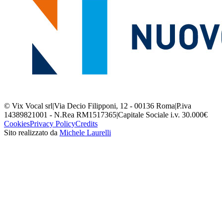
© Vix Vocal srl
|
Via Decio Filipponi, 12 - 00136 Roma
|
P.iva
14389821001 - N.Rea RM1517365
|
Capitale Sociale i.v. 30.000€
Cookies
Privacy Policy
Credits
Sito realizzato da
Michele Laurelli