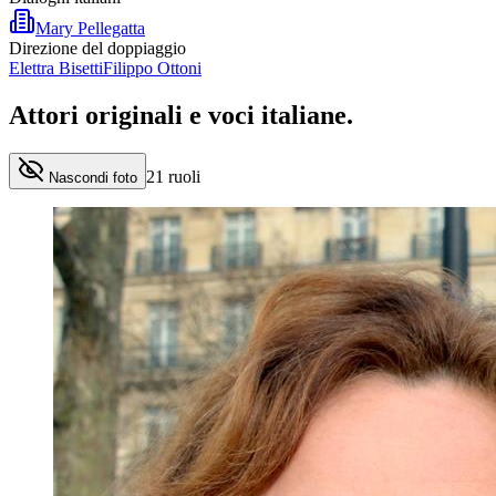
Mary Pellegatta
Direzione del doppiaggio
Elettra Bisetti
Filippo Ottoni
Attori originali e
voci italiane
.
21
ruoli
Nascondi foto