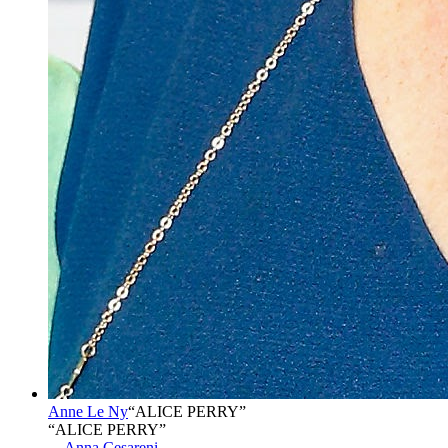
Anne Le Ny
“
ALICE PERRY
”
“ALICE PERRY”
→
Anna Cesareni