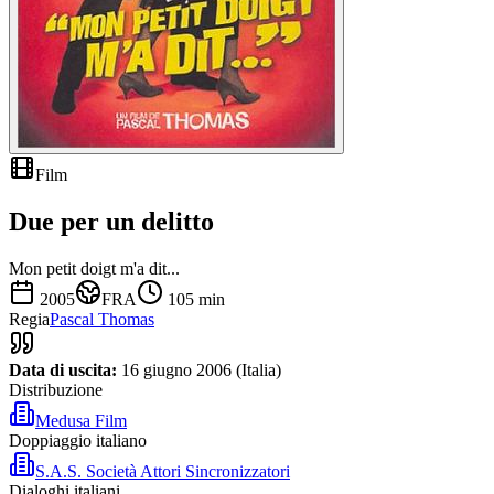
Film
Due per un delitto
Mon petit doigt m'a dit...
2005
FRA
105
min
Regia
Pascal Thomas
Data di uscita:
16 giugno 2006 (Italia)
Distribuzione
Medusa Film
Doppiaggio italiano
S.A.S. Società Attori Sincronizzatori
Dialoghi italiani