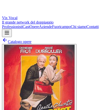
Vix
Vocal
Il grande network del doppiaggio
Professionisti
Cast
Opere
Aziende
Fuoricampo
Chi siamo
Contatti
Catalogo opere