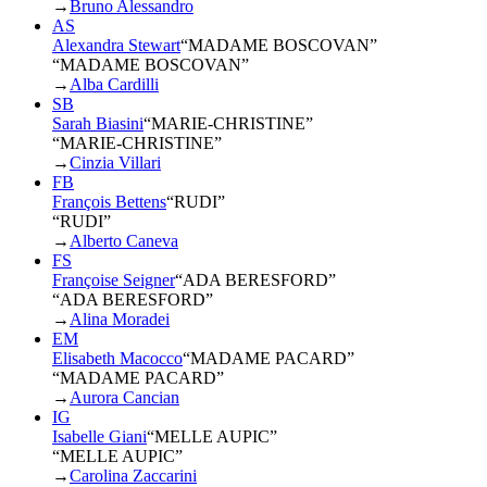
→
Bruno Alessandro
AS
Alexandra Stewart
“
MADAME BOSCOVAN
”
“MADAME BOSCOVAN”
→
Alba Cardilli
SB
Sarah Biasini
“
MARIE-CHRISTINE
”
“MARIE-CHRISTINE”
→
Cinzia Villari
FB
François Bettens
“
RUDI
”
“RUDI”
→
Alberto Caneva
FS
Françoise Seigner
“
ADA BERESFORD
”
“ADA BERESFORD”
→
Alina Moradei
EM
Elisabeth Macocco
“
MADAME PACARD
”
“MADAME PACARD”
→
Aurora Cancian
IG
Isabelle Giani
“
MELLE AUPIC
”
“MELLE AUPIC”
→
Carolina Zaccarini