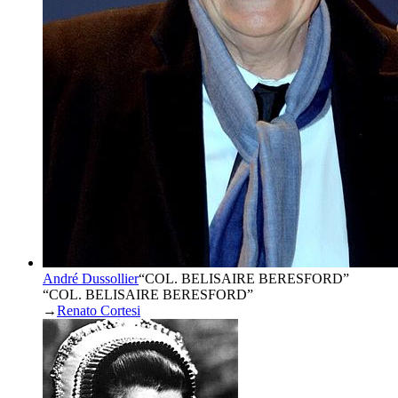
André Dussollier
“
COL. BELISAIRE BERESFORD
”
“COL. BELISAIRE BERESFORD”
→
Renato Cortesi