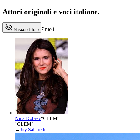
Attori originali e
voci italiane
.
7
ruoli
Nascondi foto
Nina Dobrev
“
CLEM
”
“CLEM”
→
Joy Saltarelli