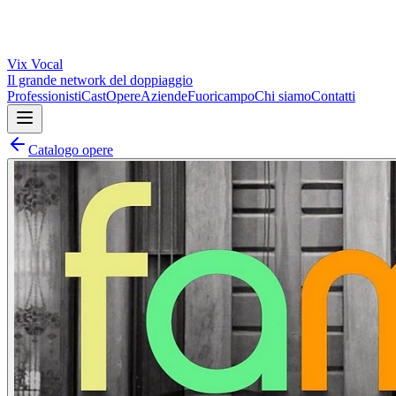
Vix
Vocal
Il grande network del doppiaggio
Professionisti
Cast
Opere
Aziende
Fuoricampo
Chi siamo
Contatti
Catalogo opere