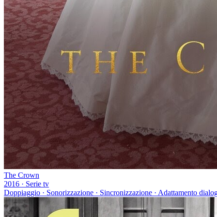
The Crown
2016
·
Serie tv
Doppiaggio · Sonorizzazione · Sincronizzazione · Adattamento dialo