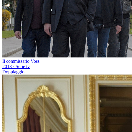
Il commissario Voss
2013
·
Serie tv
Doppiaggio