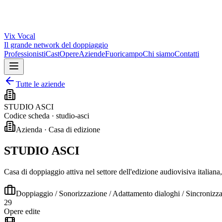
Vix
Vocal
Il grande network del doppiaggio
Professionisti
Cast
Opere
Aziende
Fuoricampo
Chi siamo
Contatti
Tutte le aziende
STUDIO ASCI
Codice scheda ·
studio-asci
Azienda · Casa di edizione
STUDIO ASCI
Casa di doppiaggio attiva nel settore dell'edizione audiovisiva italiana
Doppiaggio / Sonorizzazione / Adattamento dialoghi / Sincronizz
29
Opere edite