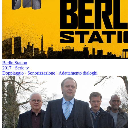
Berlin Station
2017
·
Serie tv
Doppiaggio · Sonorizzazione · Adattamento dialoghi