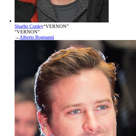
Sharlto Copley
“
VERNON
”
“VERNON”
→
Alberto Bognanni