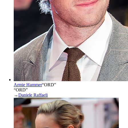
Armie Hammer
“
ORD
”
“ORD”
→
Daniele Raffaeli