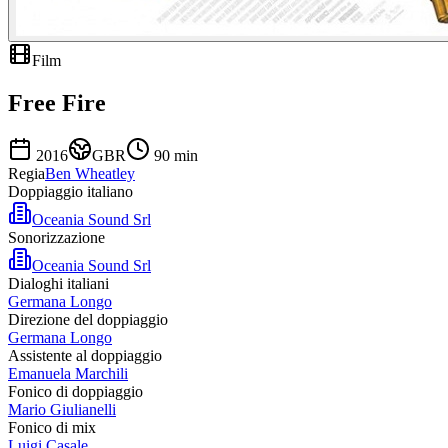
Film
Free Fire
2016
GBR
90
min
Regia
Ben Wheatley
Doppiaggio italiano
Oceania Sound Srl
Sonorizzazione
Oceania Sound Srl
Dialoghi italiani
Germana Longo
Direzione del doppiaggio
Germana Longo
Assistente al doppiaggio
Emanuela Marchili
Fonico di doppiaggio
Mario Giulianelli
Fonico di mix
Luigi Casale