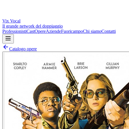
Vix
Vocal
Il grande network del doppiaggio
Professionisti
Cast
Opere
Aziende
Fuoricampo
Chi siamo
Contatti
Catalogo opere